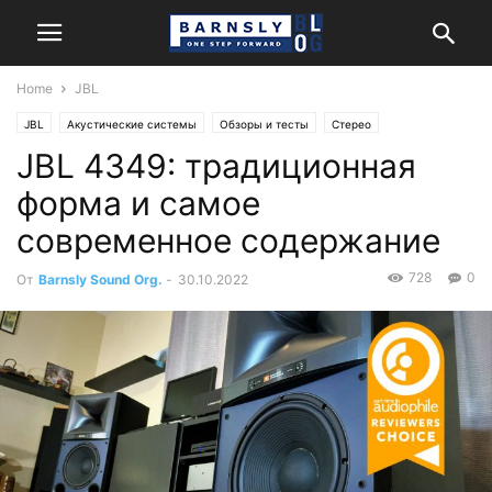
Home
JBL
JBL
Акустические системы
Обзоры и тесты
Стерео
JBL 4349: традиционная
форма и самое
современное содержание
728
0
От
Barnsly Sound Org.
-
30.10.2022