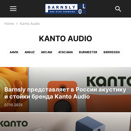
Home
Kanto Audio
KANTO AUDIO
AAVIK
ANSUZ
ARCAM
ATACAMA
BURMESTER
BØRRESEN
CERASONAR
FIDATA
HARMAN/KARDON
HEGEL
JBL
KANTO AUDIO
LEXICON
MARK LEVINSON
MATRIX AUDIO
MONITOR AUDIO
NEWTEC
NORDOST
POWERGRIP
REL
REVEL
ROKSAN
SYSTEM AUDIO
Barnsly представляет в России акустику
и стойки бренда Kanto Audio
07.10.2025