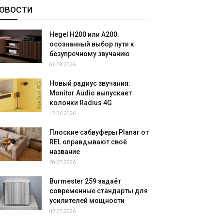
ОВОСТИ
Hegel H200 или A200:
осознанный выбор пути к
безупречному звучанию
06.08.2026
Новый радиус звучания:
Monitor Audio выпускает
колонки Radius 4G
17.06.2026
Плоские сабвуферы Planar от
REL оправдывают своё
название
20.05.2026
Burmester 259 задаёт
современные стандарты для
усилителей мощности
07.05.2026