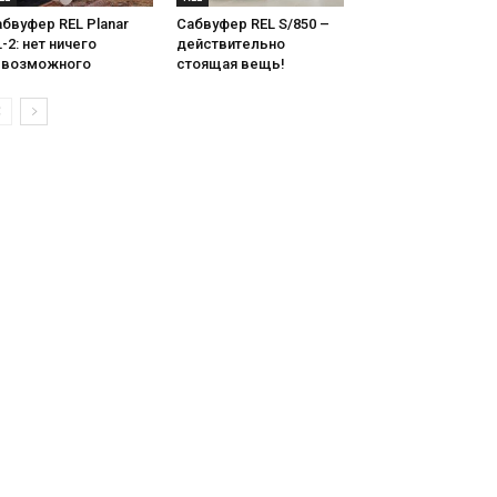
бвуфер REL Planar
Сабвуфер REL S/850 –
-2: нет ничего
действительно
евозможного
стоящая вещь!