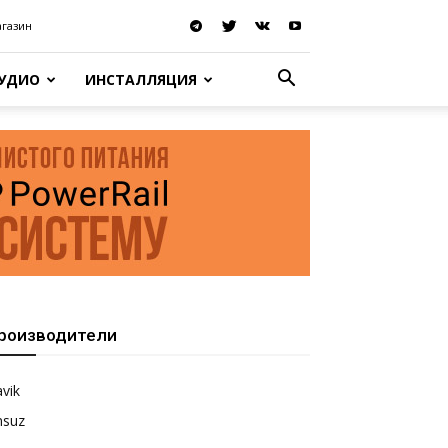
агазин
АУДИО
ИНСТАЛЛЯЦИЯ
роизводители
vik
nsuz