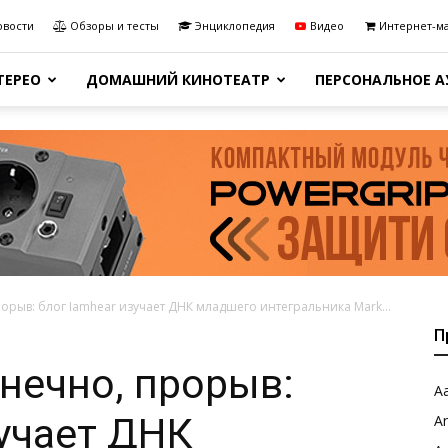
овости
Обзоры и тесты
Энциклопедия
Видео
Интернет-м
ТЕРЕО
ДОМАШНИЙ КИНОТЕАТР
ПЕРСОНАЛЬНОЕ 
рорыв: блог Iamhear изучает ДНК младшего интегральника Mark...
П
онечно, прорыв:
Aa
зучает ДНК
A