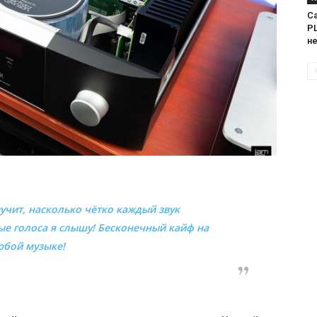
Са
PL
н
учит, насколько чётко каждый звук
ые голоса я слышу! Бесконечный кайф на
юбой музыке!