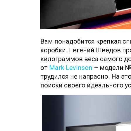
Вам понадобится крепкая спи
коробки. Евгений Шведов пр
килограммов веса самого до
от
Mark Levinson
– модели
№
трудился не напрасно. На эт
поиски своего идеального у