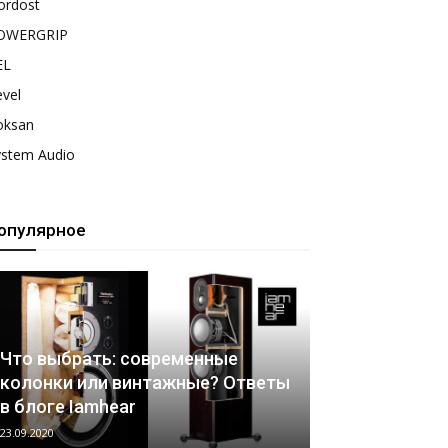
ordost
OWERGRIP
EL
vel
oksan
ystem Audio
опулярное
Что выбрать: современные
колонки или винтажные? Ответы
в блоге Iamhear
23.09.2020