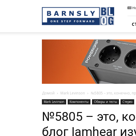
Barnsly
Н
Sound
Blog
С
Домой
Mark Levinson
№5805 – это, конечно, п
Mark Levinson
Компоненты
Обзоры и тесты
Стерео
№5805 – это, к
блог Iamhear и