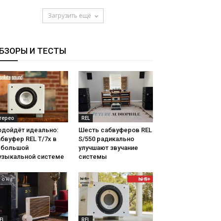
Загрузить ещё
БЗОРЫ И ТЕСТЫ
терео
REL
одойдёт идеально:
Шесть сабвуферов REL
бвуфер REL T/7x в
S/550 радикально
ебольшой
улучшают звучание
узыкальной системе
системы
EL
REL