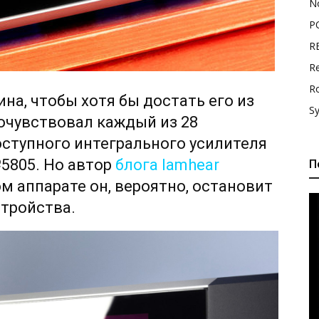
N
P
R
Re
R
на, чтобы хотя бы достать его из
S
очувствовал каждый из 28
ступного интегрального усилителя
5805
. Но автор
блога Iamhear
П
ом аппарате он, вероятно, остановит
стройства.