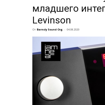
младшего инте
Levinson
От
Barnsly Sound Org.
-
04.08.2020