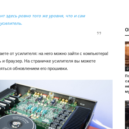
 здесь ровно того же уровня, что и сам
усилитель.
О
ете от усилителя: на него можно зайти с компьютера!
ь и браузер. На страничке усилителя вы можете
няться обновлением его прошивки.
С
П
са
н
м
R