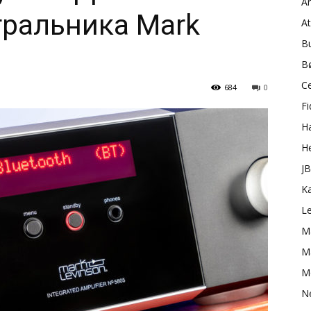
A
гральника Mark
A
B
B
C
684
0
Fi
H
H
J
K
L
M
Ma
M
N