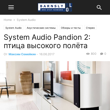
Home
System Audio
System Audio
Акустические системы
Обзоры и тесты
Стерео
System Audio Pandion 2:
птица высокого полёта
800
0
От
Максим Семейкин
-
16.06.2017