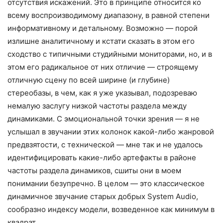
отсутствия искажений. Это в принципе относится ко
всему воспроизводимому диапазону, в равной степени
информативному и детальному. Возможно — порой
излишне аналитичному и кстати сказать в этом его
сходство с типичными студийными мониторами, но, и в
этом его радикальное от них отличие — строящему
отличную сцену по всей ширине (и глубине)
стереобазы, в чем, как я уже указывал, подозреваю
немалую заслугу низкой частоты раздела между
динамиками. С эмоциональной точки зрения — я не
услышал в звучании этих колонок какой-либо жанровой
предвзятости, с технической — мне так и не удалось
идентифицировать какие-либо артефакты в районе
частоты раздела динамиков, сшиты они в моем
понимании безупречно. В целом — это классическое
динамичное звучание старых добрых System Audio,
сообразно индексу модели, возведенное как минимум в
квадрат.