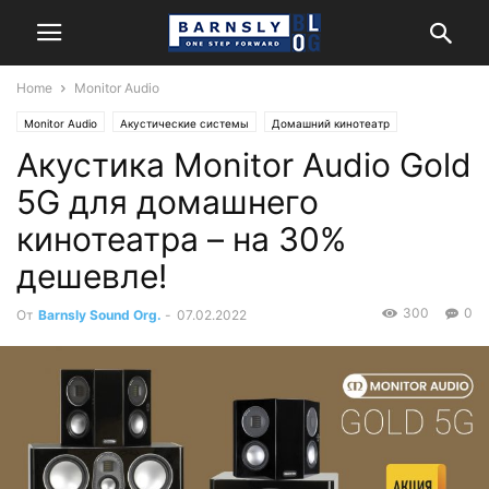
Home
Monitor Audio
Monitor Audio
Акустические системы
Домашний кинотеатр
Акустика Monitor Audio Gold
Новости
5G для домашнего
кинотеатра – на 30%
дешевле!
300
0
От
Barnsly Sound Org.
-
07.02.2022