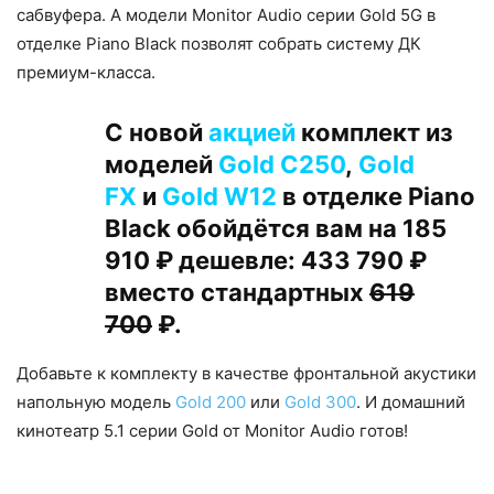
сабвуфера. А модели Monitor Audio серии Gold 5G в
отделке Piano Black позволят собрать систему ДК
премиум-класса.
С новой
акцией
комплект из
моделей
Gold C250
,
Gold
FX
и
Gold W12
в отделке Piano
Black обойдётся вам на 185
910 ₽ дешевле: 433 790 ₽
вместо стандартных
619
700
₽.
Добавьте к комплекту в качестве фронтальной акустики
напольную модель
Gold 200
или
Gold 300
. И домашний
кинотеатр 5.1 серии Gold от Monitor Audio готов!