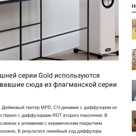
Н
ешней серии Gold используются
евавшие сюда из флагманской серии
. Дюймовый твитер MPD, СЧ-динамик с диффузором из
стёрки» с диффузорами RDT второго поколения. В
басовиках к алюминию с керамическим покрытием
волокно. В результате линейный ход диффузора