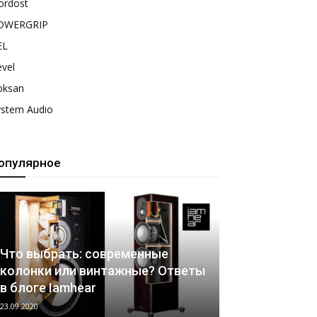
ordost
OWERGRIP
EL
vel
oksan
ystem Audio
опулярное
Что выбрать: современные
колонки или винтажные? Ответы
в блоге Iamhear
23.09.2020