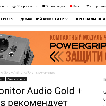
овости
Обзоры и тесты
Энциклопедия
Видео
Интернет-м
ТЕРЕО
ДОМАШНИЙ КИНОТЕАТР
ПЕРСОНАЛЬНОЕ 
dio Gold + Anthra: AVForums рекомендует
П
атр
Обзоры и тесты
nitor Audio Gold +
Aa
ms рекомендует
A