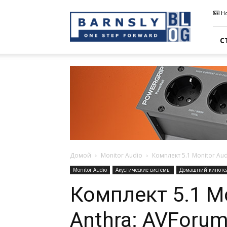
Barnsly
Н
Sound
Blog
С
Домой
Monitor Audio
Комплект 5.1 Monitor Au
Monitor Audio
Акустические системы
Домашний киноте
Комплект 5.1 Mo
Anthra: AVForu