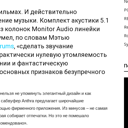
N
P
ильмах. И действительно
R
ие музыки. Комплект акустики 5.1
Re
з колонок Monitor Audio линейки
R
сумел, по словам Мэтью
S
rums
, «сделать звучание
практически нулевую утомляемость
нии и фантастическую
П
з основных признаков безупречного
нельзя не упомянуть элегантный дизайн и как
 сабвуфер Anthra предлагает широчайшие
ощью фирменного приложения. Из минусов – не самая
орая собирает отпечатки. Но это не помешало
комендовано».