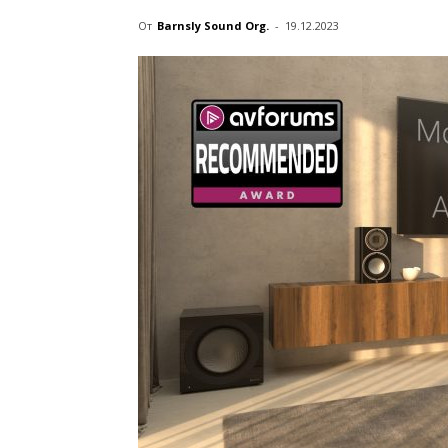
От
Barnsly Sound Org.
-
19.12.2023