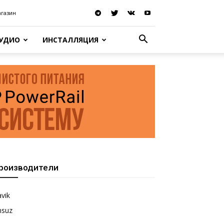
агазин
АУДИО
ИНСТАЛЛЯЦИЯ
роизводители
vik
nsuz