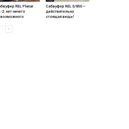
бвуфер REL Planar
Сабвуфер REL S/850 –
-2: нет ничего
действительно
евозможного
стоящая вещь!