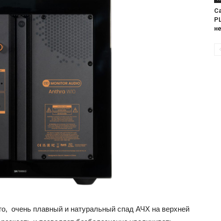
Са
PL
н
о, очень плавный и натуральный спад АЧХ на верхней