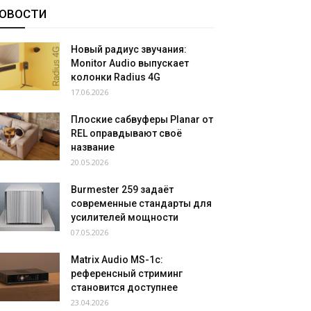
ОВОСТИ
Новый радиус звучания:
Monitor Audio выпускает
колонки Radius 4G
17.06.2026
Плоские сабвуферы Planar от
REL оправдывают своё
название
20.05.2026
Burmester 259 задаёт
современные стандарты для
усилителей мощности
07.05.2026
Matrix Audio MS-1c:
референсный стриминг
становится доступнее
23.04.2026