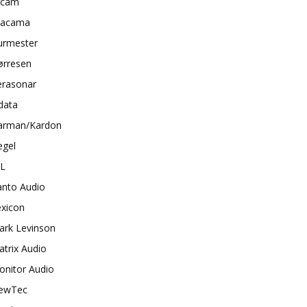
rcam
tacama
urmester
ørresen
erasonar
data
arman/Kardon
egel
BL
anto Audio
exicon
ark Levinson
trix Audio
onitor Audio
ewTec