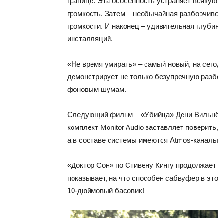
границе. Эта особенность устраняет всякую
громкость. Затем – необычайная разборчиво
громкости. И наконец – удивительная глуб
инсталляций.
«Не время умирать» – самый новый, на сег
демонстрирует не только безупречную разб
фоновым шумам.
Следующий фильм – «Убийца» Дени Вильнёв
комплект Monitor Audio заставляет поверит
а в составе системы имеются Atmos-каналы
«Доктор Сон» по Стивену Кингу продолжает
показывает, на что способен сабвуфер в эт
10-дюймовый басовик!