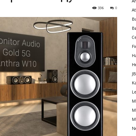
A
336
0
A
B
B
C
Fi
H
H
J
K
L
M
Ma
M
N