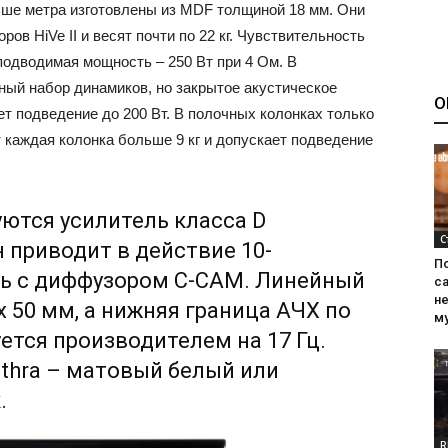
ньше метра изготовлены из MDF толщиной 18 мм. Они
в HiVe II и весят почти по 22 кг. Чувствительность
подводимая мощность – 250 Вт при 4 Ом. В
ный набор динамиков, но закрытое акустическое
О
ет подведение до 200 Вт. В полочных колонках только
 каждая колонка больше 9 кг и допускает подведение
уются усилитель класса D
С
 приводит в действие 10-
П
ь с диффузором C-CAM. Линейный
са
н
 50 мм, а нижняя граница АЧХ по
м
ется производителем на 17 Гц.
thra – матовый белый или
.
R