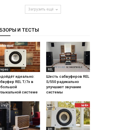
Загрузить ещё
БЗОРЫ И ТЕСТЫ
терео
REL
одойдёт идеально:
Шесть сабвуферов REL
бвуфер REL T/7x в
S/550 радикально
ебольшой
улучшают звучание
узыкальной системе
системы
EL
REL