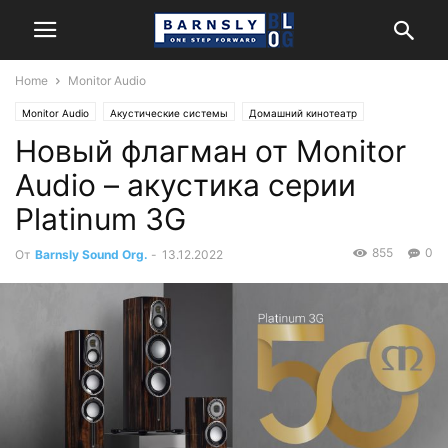
Home
Monitor Audio
Monitor Audio
Акустические системы
Домашний кинотеатр
Новый флагман от Monitor
Новости
Стерео
Audio – акустика серии
Platinum 3G
855
0
От
Barnsly Sound Org.
-
13.12.2022