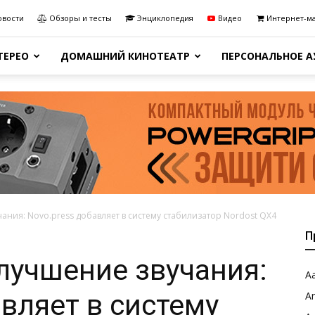
овости
Обзоры и тесты
Энциклопедия
Видео
Интернет-м
ТЕРЕО
ДОМАШНИЙ КИНОТЕАТР
ПЕРСОНАЛЬНОЕ 
ания: Novo.press добавляет в систему стабилизатор Nordost QX4
П
лучшение звучания:
Aa
авляет в систему
A