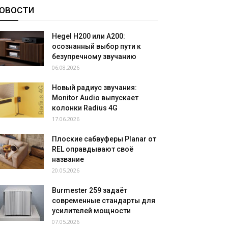
ОВОСТИ
Hegel H200 или A200:
осознанный выбор пути к
безупречному звучанию
06.08.2026
Новый радиус звучания:
Monitor Audio выпускает
колонки Radius 4G
17.06.2026
Плоские сабвуферы Planar от
REL оправдывают своё
название
20.05.2026
Burmester 259 задаёт
современные стандарты для
усилителей мощности
07.05.2026