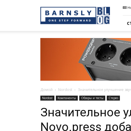
Barnsly
Н
Sound
Blog
С
Домой
Nordost
Значительное улучшение звуч
Nordost
Компоненты
Обзоры и тесты
Стерео
Значительное у
Novo.press доб