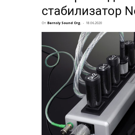
стабилизатор N
От
Barnsly Sound Org.
-
18.06.2020