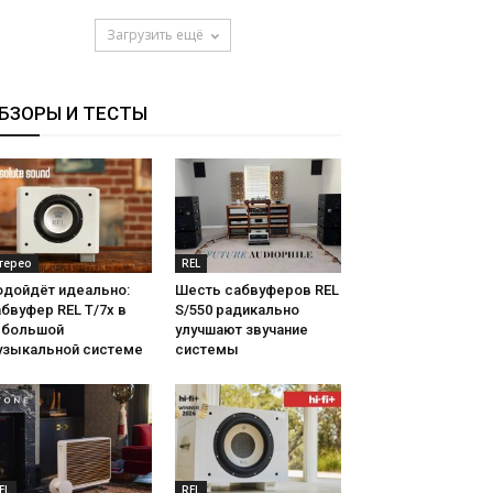
Загрузить ещё
БЗОРЫ И ТЕСТЫ
терео
REL
одойдёт идеально:
Шесть сабвуферов REL
бвуфер REL T/7x в
S/550 радикально
ебольшой
улучшают звучание
узыкальной системе
системы
EL
REL