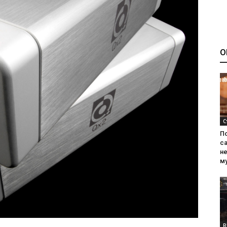
О
С
П
са
н
м
R