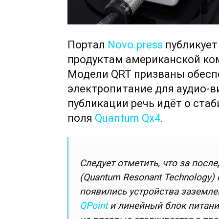
Портал
Novo.press
публикует
продуктам американской ко
Модели QRT призваны обесп
электропитание для аудио-в
публикации речь идёт о ста
поля
Quantum Qx4
.
Следует отметить, что за посл
(Quantum Resonant Technology)
появились устройства заземл
QPoint
и линейный блок питания