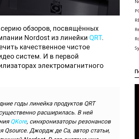
N
P
R
 серию обзоров, посвящённых
Re
мпании Nordost из линейки
QRT
.
R
ечить качественное чистое
S
идео систем. И в первой
билизаторах электромагнитного
П
едние годы линейка продуктов QRT
 существенно расширилась. В ней
ения
QKore
, синхронизаторы резонансов
 Qsource. Джордж де Са, автор статьи,