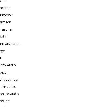
rcam
tacama
urmester
ørresen
erasonar
data
arman/Kardon
egel
BL
anto Audio
exicon
ark Levinson
trix Audio
onitor Audio
ewTec