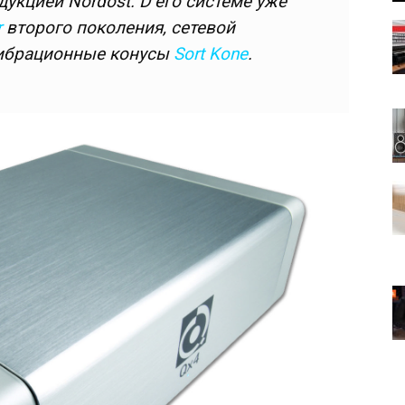
дукцией Nordost. D его системе уже
r
второго поколения, сетевой
вибрационные конусы
Sort Kone
.