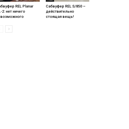
бвуфер REL Planar
Сабвуфер REL S/850 –
-2: нет ничего
действительно
евозможного
стоящая вещь!