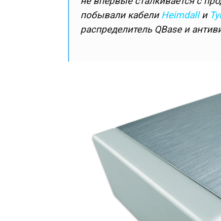
не впервые сталкивается с про
побывали кабели
Heimdall
и
Ty
распределитель QBase и анти