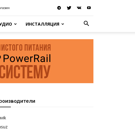
агазин
АУДИО
ИНСТАЛЛЯЦИЯ
роизводители
vik
nsuz