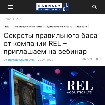
Home
REL
REL
Акустические системы
Домашний кинотеатр
Новости
Секреты правильного баса
Стерео
от компании REL –
приглашаем на вебинар
583
0
От
Barnsly Sound Org.
-
22.04.2020