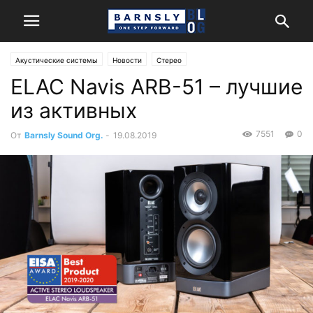
Акустические системы
Новости
Стерео
ELAC Navis ARB-51 – лучшие
из активных
7551
0
От
Barnsly Sound Org.
-
19.08.2019