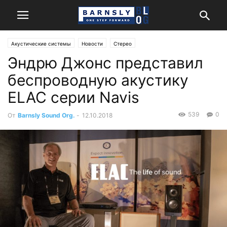
Акустические системы
Новости
Стерео
Эндрю Джонс представил
беспроводную акустику
ELAC серии Navis
539
0
От
Barnsly Sound Org.
-
12.10.2018