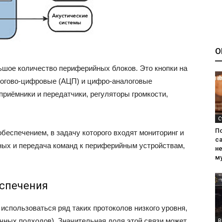
О
ьшое количество периферийных блоков. Это кнопки на
логово-цифровые (АЦП) и цифро-аналоговые
риёмники и передатчики, регуляторы громкости,
С
П
беспечением, в задачу которого входят мониторинг и
са
ных и передача команд к периферийным устройствам,
н
м
еспечения
спользоваться ряд таких протоколов низкого уровня,
личных подходов). Значительная доля этой связи может
R