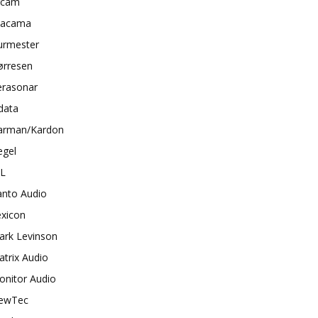
rcam
tacama
urmester
ørresen
erasonar
data
arman/Kardon
egel
BL
anto Audio
exicon
ark Levinson
trix Audio
onitor Audio
ewTec