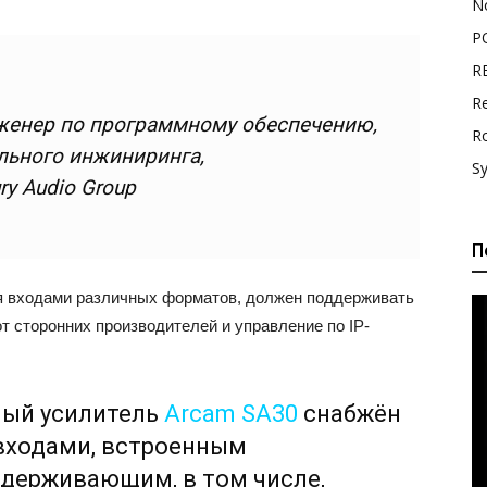
N
P
R
Re
женер по программному обеспечению,
R
льного инжиниринга,
S
ry Audio Group
П
 входами различных форматов, должен поддерживать
 сторонних производителей и управление по IP-
ный усилитель
Arcam SA30
снабжён
входами, встроенным
держивающим, в том числе,