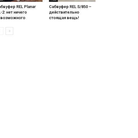
бвуфер REL Planar
Сабвуфер REL S/850 –
-2: нет ничего
действительно
евозможного
стоящая вещь!