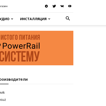
агазин
АУДИО
ИНСТАЛЛЯЦИЯ
роизводители
vik
nsuz