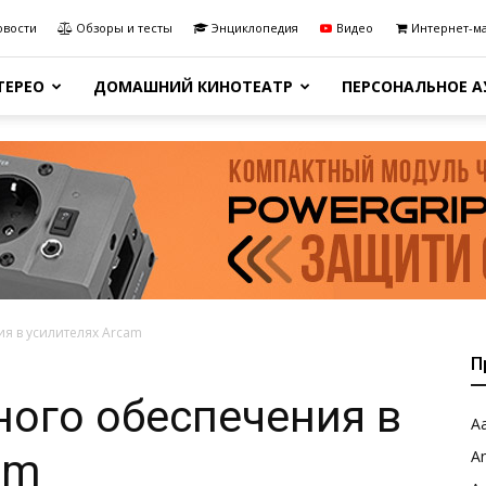
овости
Обзоры и тесты
Энциклопедия
Видео
Интернет-м
ТЕРЕО
ДОМАШНИЙ КИНОТЕАТР
ПЕРСОНАЛЬНОЕ 
я в усилителях Arcam
П
ого обеспечения в
Aa
am
A