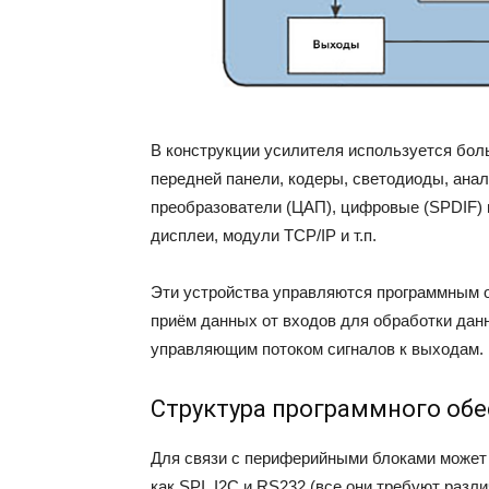
В конструкции усилителя используется бол
передней панели, кодеры, светодиоды, ана
преобразователи (ЦАП), цифровые (SPDIF) п
дисплеи, модули TCP/IP и т.п.
Эти устройства управляются программным о
приём данных от входов для обработки дан
управляющим потоком сигналов к выходам.
Структура программного об
Для связи с периферийными блоками может и
как SPI, I2C и RS232 (все они требуют раз