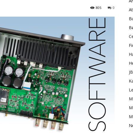
A
805
0
A
B
B
C
Fi
H
H
J
K
L
M
Ma
M
N