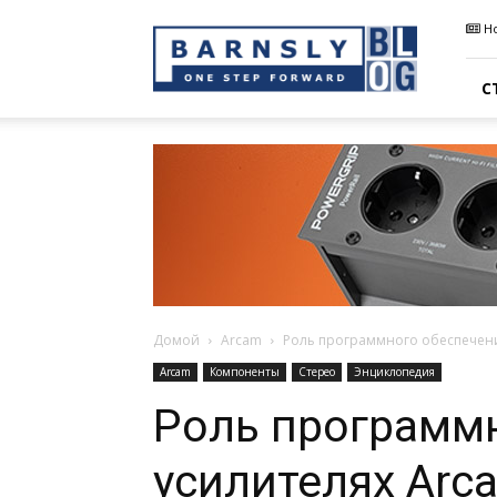
Barnsly
Н
Sound
Blog
С
Домой
Arcam
Роль программного обеспечени
Arcam
Компоненты
Стерео
Энциклопедия
Роль программн
усилителях Arc