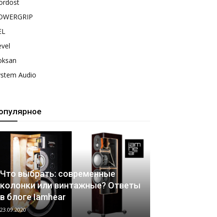
ordost
OWERGRIP
EL
vel
oksan
ystem Audio
опулярное
Что выбрать: современные
колонки или винтажные? Ответы
в блоге Iamhear
23.09.2020