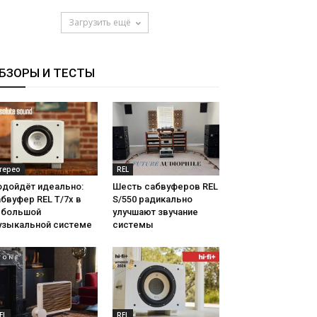
Загрузить ещё
БЗОРЫ И ТЕСТЫ
терео
REL
одойдёт идеально:
Шесть сабвуферов REL
бвуфер REL T/7x в
S/550 радикально
ебольшой
улучшают звучание
узыкальной системе
системы
EL
REL