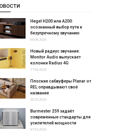
ОВОСТИ
Hegel H200 или A200:
осознанный выбор пути к
безупречному звучанию
06.08.2026
Новый радиус звучания:
Monitor Audio выпускает
колонки Radius 4G
17.06.2026
Плоские сабвуферы Planar от
REL оправдывают своё
название
20.05.2026
Burmester 259 задаёт
современные стандарты для
усилителей мощности
07.05.2026