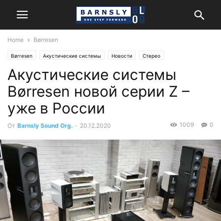
Home
Børresen
Børresen
Акустические системы
Новости
Стерео
Акустические системы
Børresen новой серии Z –
уже в России
1009
0
От
Barnsly Sound Org.
-
20.12.2020