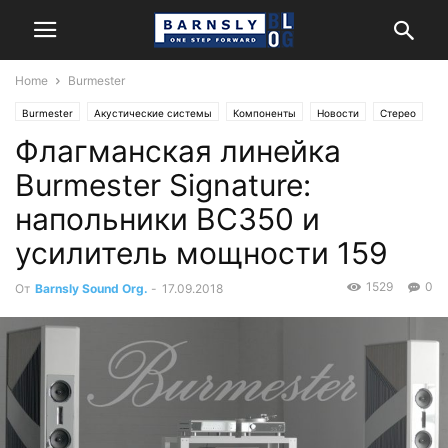
Home
Burmester
Burmester
Акустические системы
Компоненты
Новости
Стерео
Флагманская линейка
Burmester Signature:
напольники BC350 и
усилитель мощности 159
1529
0
От
Barnsly Sound Org.
-
17.09.2018