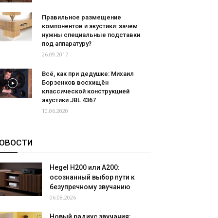
Правильное размещение
компонентов и акустики: зачем
нужны специальные подставки
под аппаратуру?
26.09.2017
Всё, как при дедушке: Михаил
Борзенков восхищён
классической конструкцией
акустики JBL 4367
10.06.2020
ОВОСТИ
Hegel H200 или A200:
осознанный выбор пути к
безупречному звучанию
06.08.2026
Новый радиус звучания: