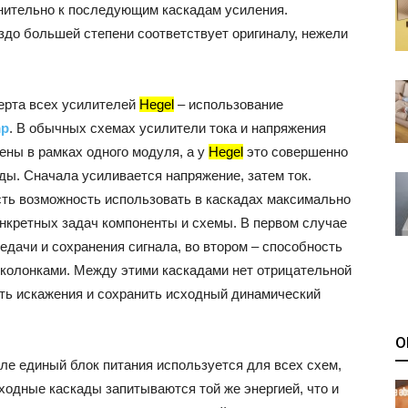
нительно к последующим каскадам усиления.
аздо большей степени соответствует оригиналу, нежели
ерта всех усилителей
Hegel
– использование
mp
. В обычных схемах усилители тока и напряжения
ены в рамках одного модуля, а у
Hegel
это совершенно
ды. Сначала усиливается напряжение, затем ток.
сть возможность использовать в каскадах максимально
нкретных задач компоненты и схемы. В первом случае
едачи и сохранения сигнала, во втором – способность
 колонками. Между этими каскадами нет отрицательной
ить искажения и сохранить исходный динамический
О
ле единый блок питания используется для всех схем,
ходные каскады запитываются той же энергией, что и