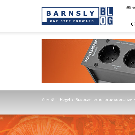
Barnsly
Н
Sound
Blog
С
Домой
Hegel
Высокие технологии компании 