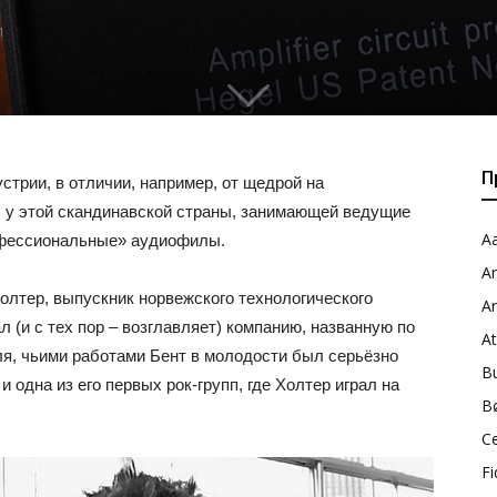
1
П
трии, в отличии, например, от щедрой на
, у этой скандинавской страны, занимающей ведущие
Aa
рофессиональные» аудиофилы.
A
Холтер, выпускник норвежского технологического
A
л (и с тех пор – возглавляет) компанию, названную по
A
я, чьими работами Бент в молодости был серьёзно
B
и одна из его первых рок-групп, где Холтер играл на
B
C
Fi