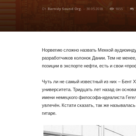
От
Barnsly Sound Org.
-
30.05.2018
1855
Норвегию сложно назвать Меккой аудиоиндус
разработчиков колонок Дании. Тем не менее
позиции в экспорте нефти, есть и свои «п
Чуть ли не самый известный из них – Бент 
университета. Тридцать лет назад он основа
имени немецкого философа-идеалиста Гегел
увлечён. Кстати сказать, так же называлась 
гитаре.