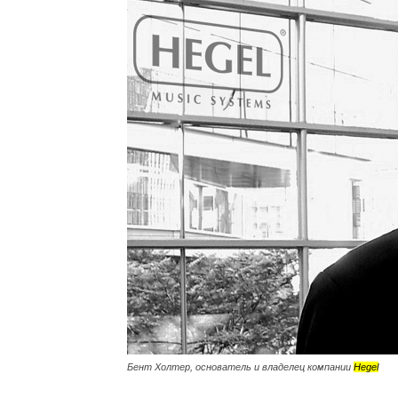
Бент Холтер, основатель и владелец компании
Hegel