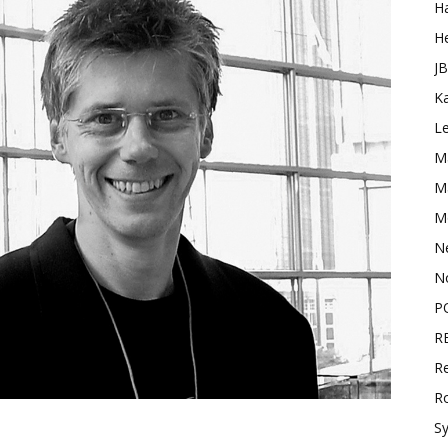
H
H
J
K
L
M
Ma
M
N
N
P
R
Re
R
S