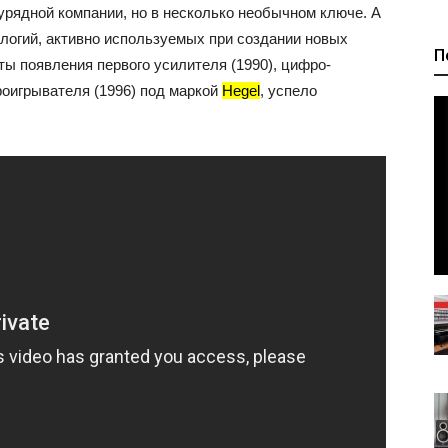
урядной компании, но в несколько необычном ключе. А
ологий, активно используемых при создании новых
П
ты появления первого усилителя (1990), цифро-
роигрывателя (1996) под маркой
Hegel
, успело