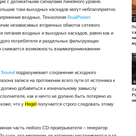
ие с деликатными сигналами линейного уровня.
большие токи выходных каскадов могут неблагоприятно
апряжения входных. Технология
DualPower
С
ичие независимых вторичных обмоток сетевого
П
са
я питания входных и выходных каскадов, равно как и
н
ждого потребителя и раздельных фильтрующих
м
о снижается возможность взаимопроникновения
c Sound
подразумевает сохранение исходного
азона записи на протяжении всего пути от источника к
R
е должно добавиться к изначальному замыслу
Са
PL
сполнителя, как и ничто не должно быть потеряно из
н
охоже, что у
Hegel
получается строго следовать этому
ажная часть любого CD-проигрывателя – генератор
о сути, это метроном, по которому настраиваются и за