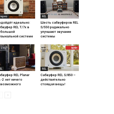
терео
REL
одойдёт идеально:
Шесть сабвуферов REL
бвуфер REL T/7x в
S/550 радикально
ебольшой
улучшают звучание
узыкальной системе
системы
EL
REL
бвуфер REL Planar
Сабвуфер REL S/850 –
-2: нет ничего
действительно
евозможного
стоящая вещь!