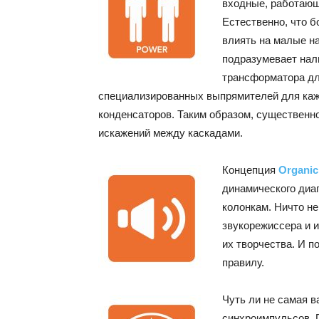
входные, работающ
Естественно, что 
влиять на малые н
подразумевает нал
трансформатора дл
специализированных выпрямителей для ка
конденсаторов. Таким образом, существенн
искажений между каскадами.
Концепция
Organi
динамического диап
колонкам. Ничто н
звукорежиссера и и
их творчества. И п
правилу.
Чуть ли не самая в
синхроимпульсов. П