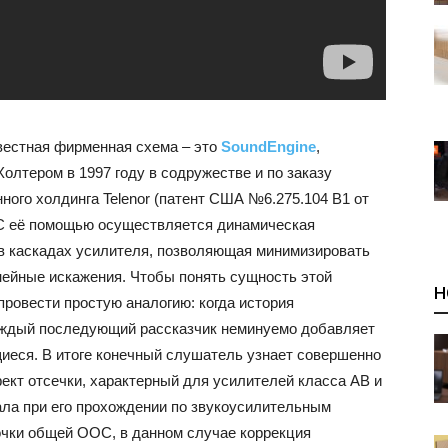
вестная фирменная схема – это
SoundEngine
,
олтером в 1997 году в содружестве и по заказу
ого холдинга Telenor (патент США №6.275.104 B1 от
. С её помощью осуществляется динамическая
 в каскадах усилителя, позволяющая минимизировать
ейные искажения. Чтобы понять сущность этой
Н
провести простую аналогию: когда история
каждый последующий рассказчик неминуемо добавляет
щиеся. В итоге конечный слушатель узнает совершенно
ект отсечки, характерный для усилителей класса АВ и
ала при его прохождении по звукоусилительным
очки общей ООС, в данном случае коррекция