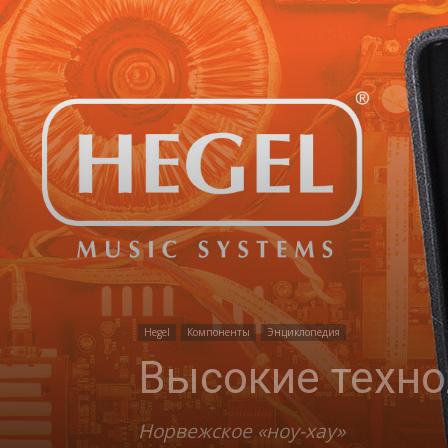
Hegel
Компоненты
Энциклопедия
Высокие техно
Норвежское «ноу-хау»