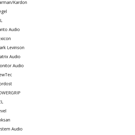
arman/Kardon
egel
BL
anto Audio
exicon
ark Levinson
trix Audio
onitor Audio
ewTec
ordost
OWERGRIP
EL
vel
oksan
ystem Audio