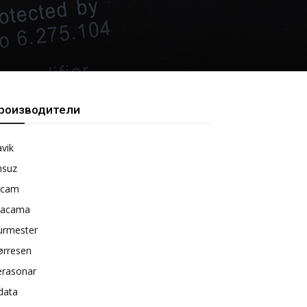
роизводители
vik
nsuz
rcam
tacama
urmester
ørresen
erasonar
data