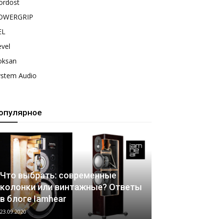
ordost
OWERGRIP
EL
vel
oksan
ystem Audio
опулярное
Что выбрать: современные
колонки или винтажные? Ответы
в блоге Iamhear
23.09.2020