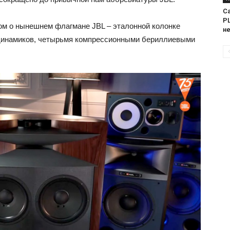
Са
PL
ом о нынешнем флагмане JBL – эталонной колонке
н
 динамиков, четырьмя компрессионными бериллиевыми