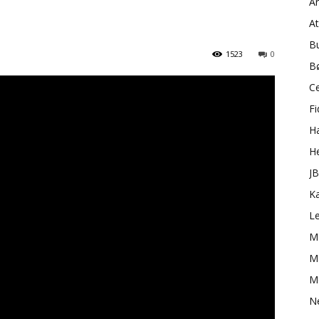
A
A
B
1523
0
B
C
Fi
H
H
J
K
L
M
Ma
M
N