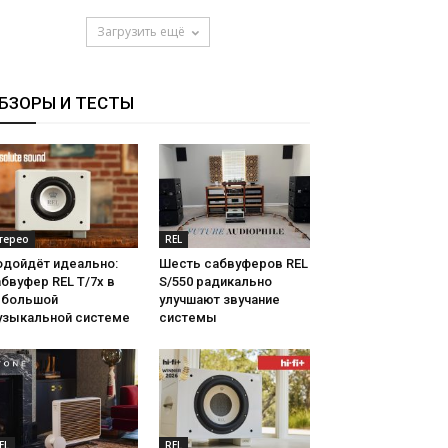
Загрузить ещё
БЗОРЫ И ТЕСТЫ
терео
REL
одойдёт идеально:
Шесть сабвуферов REL
бвуфер REL T/7x в
S/550 радикально
ебольшой
улучшают звучание
узыкальной системе
системы
EL
REL