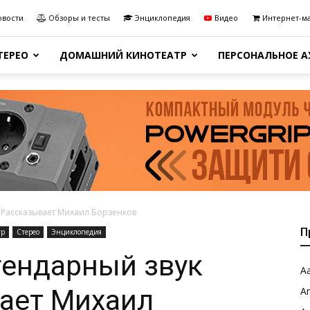
овости
Обзоры и тесты
Энциклопедия
Видео
Интернет-м
ТЕРЕО
ДОМАШНИЙ КИНОТЕАТР
ПЕРСОНАЛЬНОЕ 
? Рассказывает Михаил Борзенков
П
тр
Стерео
Энциклопедия
гендарный звук
Aa
вает Михаил
A