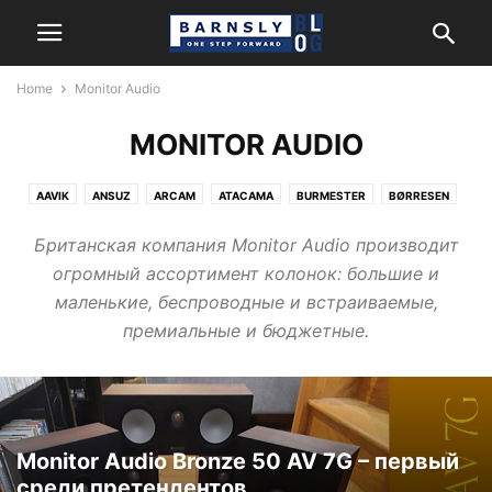
Home
Monitor Audio
MONITOR AUDIO
AAVIK
ANSUZ
ARCAM
ATACAMA
BURMESTER
BØRRESEN
CERASONAR
FIDATA
HARMAN/KARDON
HEGEL
JBL
Британская компания Monitor Audio производит
KANTO AUDIO
LEXICON
MARK LEVINSON
MATRIX AUDIO
огромный ассортимент колонок: большие и
MONITOR AUDIO
NEWTEC
NORDOST
POWERGRIP
REL
REVEL
маленькие, беспроводные и встраиваемые,
ROKSAN
SYSTEM AUDIO
премиальные и бюджетные.
Monitor Audio Bronze 50 AV 7G – первый
среди претендентов