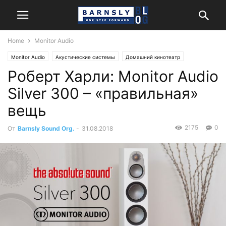
Home
Monitor Audio
Monitor Audio
Акустические системы
Домашний кинотеатр
Роберт Харли: Monitor Audio
Обзоры и тесты
Стерео
Silver 300 – «правильная»
вещь
2175
0
От
Barnsly Sound Org.
-
31.08.2018