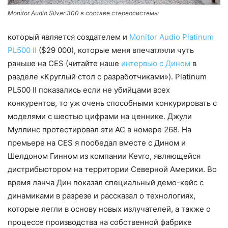
Monitor Audio Silver 300 в составе стереосистемы
который является создателем и
Monitor Audio Platinum
PL500 II
($29 000), которые меня впечатляли чуть
раньше на CES (читайте наше
интервью с Дином
в
разделе «Круглый стол с разработчиками»). Platinum
PL500 II показались если не убийцами всех
конкурентов, то уж очень способными конкурировать с
моделями с шестью цифрами на ценнике. Джули
Муллинс протестировал эти АС в номере 268. На
премьере на CES я пообедал вместе с Дином и
Шелдоном Гинном из компании Kevro, являющейся
дистрибьютором на территории Северной Америки. Во
время ланча Дин показал специальный демо-кейс с
динамиками в разрезе и рассказал о технологиях,
которые легли в основу новых излучателей, а также о
процессе производства на собственной фабрике