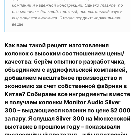
компании и надёжной конструкции. Однако главное, по
его мнению – большой, плотный, основательный звук и
выдающаяся динамика. Отсюда вердикт: «правильная»
вещь!
Как вам такой рецепт изготовления
колонок с высоким соотношением цены/
качества: берём опытного разработчика,
объединяем с аудиофильской компанией,
добавляем масштабное производство и
экономию за счет собственной фабрики в
Китае? Собираем все ингридиенты вместе
и получаем колонки
Monitor Audio Silver
300
– выдающиеся колонки по цене $2 000
за пару. Я слушал Silver 300 на Мюнхенской
выставке в прошлом году – показывали
предсерийный прототип – и был потрясён