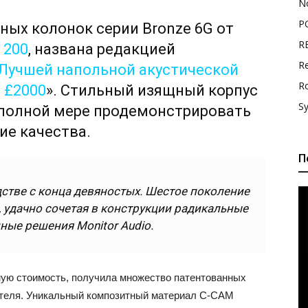
N
P
ных колонок серии Bronze 6G от
R
 200
, названа редакцией
Re
Лучшей напольной акустической
R
 £2000
». Стильный изящный корпус
S
 полной мере продемонстрировать
е качества.
П
дстве с конца девяностых. Шестое поколение
, удачно сочетая в конструкции радикальные
ые решения Monitor Audio.
ную стоимость, получила множество патентованных
ителя. Уникальный композитный материал C-CAM