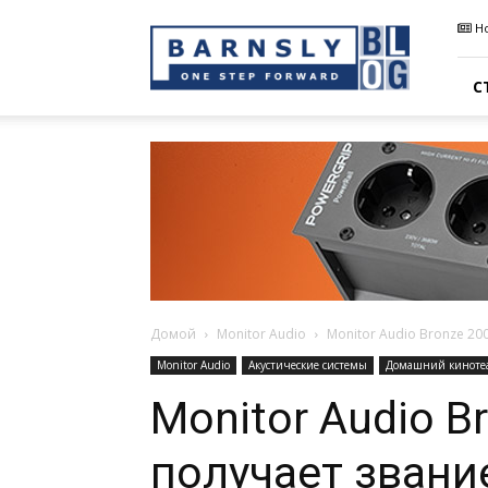
Barnsly
Н
Sound
Blog
С
Домой
Monitor Audio
Monitor Audio Bronze 20
Monitor Audio
Акустические системы
Домашний киноте
Monitor Audio B
получает звани