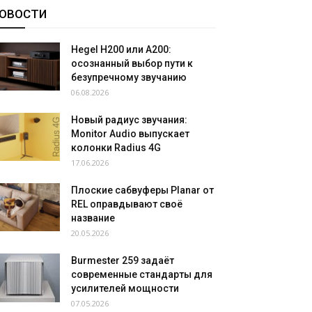
ОВОСТИ
Hegel H200 или A200:
осознанный выбор пути к
безупречному звучанию
06.08.2026
Новый радиус звучания:
Monitor Audio выпускает
колонки Radius 4G
17.06.2026
Плоские сабвуферы Planar от
REL оправдывают своё
название
20.05.2026
Burmester 259 задаёт
современные стандарты для
усилителей мощности
07.05.2026