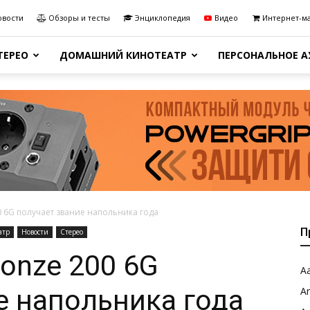
овости
Обзоры и тесты
Энциклопедия
Видео
Интернет-м
ТЕРЕО
ДОМАШНИЙ КИНОТЕАТР
ПЕРСОНАЛЬНОЕ 
0 6G получает звание напольника года
П
атр
Новости
Стерео
ronze 200 6G
Aa
е напольника года
A