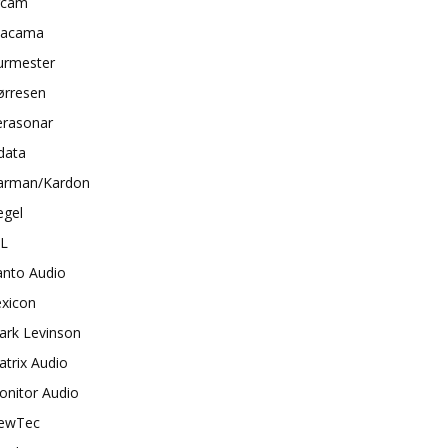
rcam
tacama
urmester
ørresen
erasonar
data
arman/Kardon
egel
BL
anto Audio
exicon
ark Levinson
trix Audio
onitor Audio
ewTec