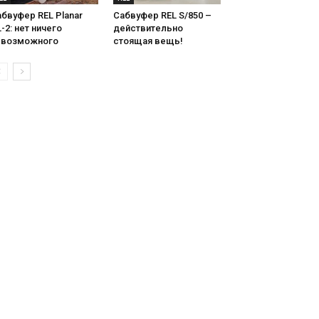
бвуфер REL Planar
Сабвуфер REL S/850 –
-2: нет ничего
действительно
евозможного
стоящая вещь!