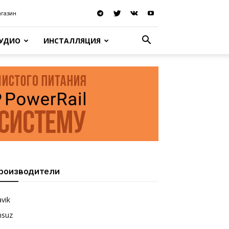
агазин
АУДИО
ИНСТАЛЛЯЦИЯ
роизводители
vik
nsuz