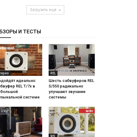
Загрузить ещё
БЗОРЫ И ТЕСТЫ
терео
REL
одойдёт идеально:
Шесть сабвуферов REL
бвуфер REL T/7x в
S/550 радикально
ебольшой
улучшают звучание
узыкальной системе
системы
EL
REL