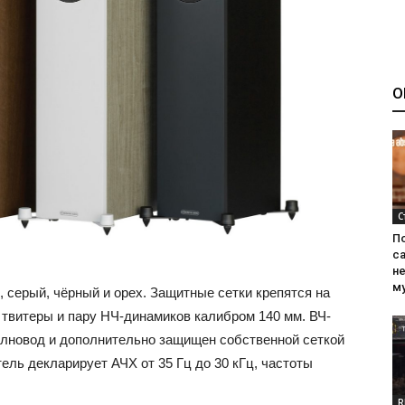
О
С
П
са
н
м
 серый, чёрный и орех. Защитные сетки крепятся на
 твитеры и пару НЧ-динамиков калибром 140 мм. ВЧ-
олновод и дополнительно защищен собственной сеткой
ль декларирует АЧХ от 35 Гц до 30 кГц, частоты
R