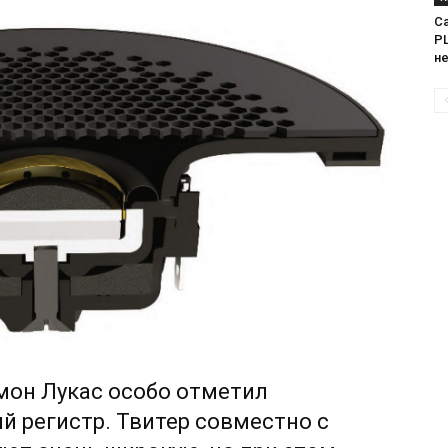
Са
PL
н
мон Лукас особо отметил
й регистр. Твитер совместно с