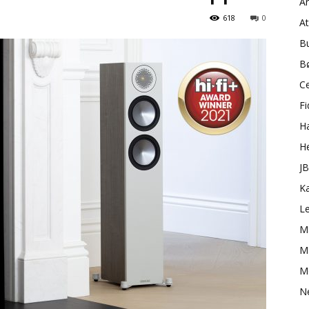
A
618
0
A
B
B
C
Fi
H
H
J
K
L
M
Ma
M
N