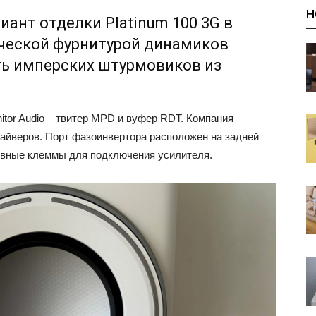
Н
ант отделки Platinum 100 3G в
ческой фурнитурой динамиков
ь имперских штурмовиков из
tor Audio – твитер MPD и вуфер RDT. Компания
райверов. Порт фазоинвертора расположен на задней
ивные клеммы для подключения усилителя.