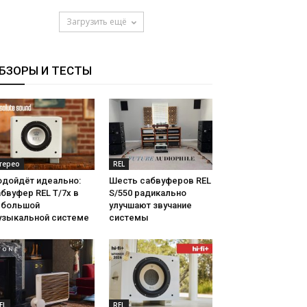
Загрузить ещё
БЗОРЫ И ТЕСТЫ
терео
REL
одойдёт идеально:
Шесть сабвуферов REL
бвуфер REL T/7x в
S/550 радикально
ебольшой
улучшают звучание
узыкальной системе
системы
EL
REL