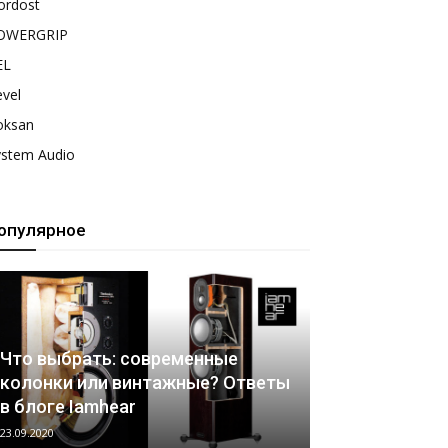
ordost
OWERGRIP
EL
vel
oksan
ystem Audio
опулярное
Что выбрать: современные
колонки или винтажные? Ответы
в блоге Iamhear
23.09.2020