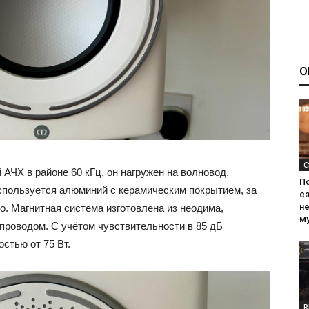
О
С
 АЧХ в районе 60 кГц, он нагружен на волновод.
П
пользуется алюминий с керамическим покрытием, за
са
н
о. Магнитная система изготовлена из неодима,
м
проводом. С учётом чувствительности в 85 дБ
стью от 75 Вт.
R