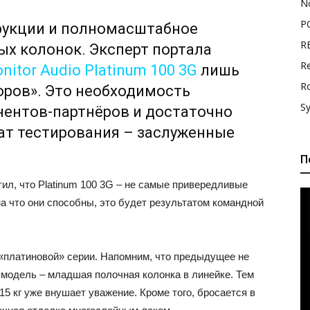
N
P
рукции и полномасштабное
R
ых колонок. Эксперт портала
Re
nitor Audio Platinum 100 3G
лишь
R
оров». Это необходимость
S
нентов-партнёров и достаточно
ат тестирования – заслуженные
П
л, что Platinum 100 3G – не самые привередливые
на что они способны, это будет результатом командной
«платиновой» серии. Напомним, что предыдущее не
 модель – младшая полочная колонка в линейке. Тем
5 кг уже внушает уважение. Кроме того, бросается в