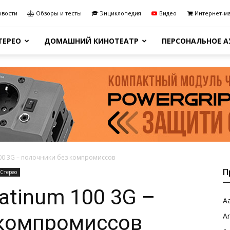
овости
Обзоры и тесты
Энциклопедия
Видео
Интернет-м
ТЕРЕО
ДОМАШНИЙ КИНОТЕАТР
ПЕРСОНАЛЬНОЕ 
100 3G – полочники без компромиссов
П
Стерео
latinum 100 3G –
Aa
 компромиссов
A