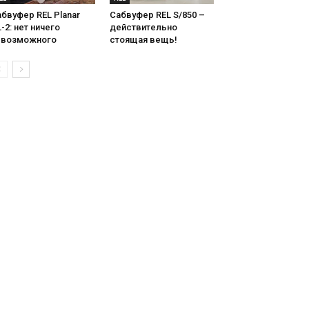
бвуфер REL Planar
Сабвуфер REL S/850 –
-2: нет ничего
действительно
евозможного
стоящая вещь!