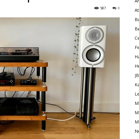
A
587
0
A
B
B
C
Fi
H
H
J
K
L
M
Ma
M
N