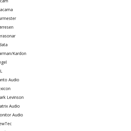
rcam
tacama
urmester
ørresen
erasonar
data
arman/Kardon
egel
BL
anto Audio
exicon
ark Levinson
trix Audio
onitor Audio
ewTec