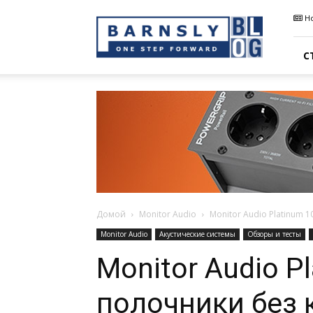
Barnsly
Н
Sound
Blog
С
Домой
Monitor Audio
Monitor Audio Platinum 
Monitor Audio
Акустические системы
Обзоры и тесты
Monitor Audio P
полочники без