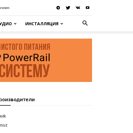
агазин
АУДИО
ИНСТАЛЛЯЦИЯ
роизводители
vik
nsuz