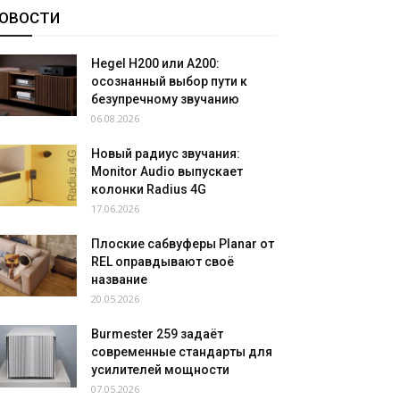
ОВОСТИ
Hegel H200 или A200:
осознанный выбор пути к
безупречному звучанию
06.08.2026
Новый радиус звучания:
Monitor Audio выпускает
колонки Radius 4G
17.06.2026
Плоские сабвуферы Planar от
REL оправдывают своё
название
20.05.2026
Burmester 259 задаёт
современные стандарты для
усилителей мощности
07.05.2026