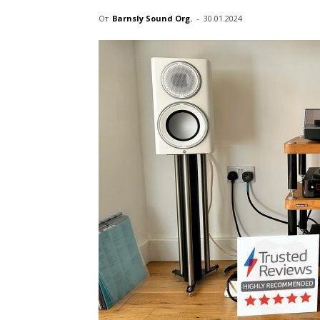
От
Barnsly Sound Org.
-
30.01.2024