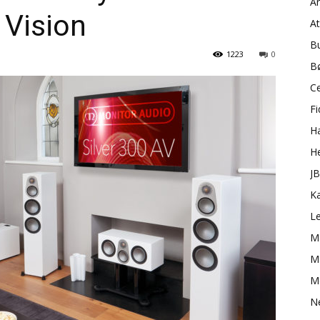
A
Vision
A
B
1223
0
B
C
Fi
H
H
J
K
L
M
Ma
M
N