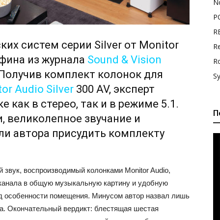
N
P
R
их систем серии Silver от Monitor
Re
ффина из журнала
Sound & Vision
R
Получив комплект колонок для
S
or Audio Silver
300 AV, эксперт
 как в стерео, так и в режиме 5.1.
П
, великолепное звучание и
ли автора присудить комплекту
 звук, воспроизводимый колонками Monitor Audio,
 канала в общую музыкальную картину и удобную
д особенности помещения. Минусом автор назвал лишь
а. Окончательный вердикт: блестящая шестая