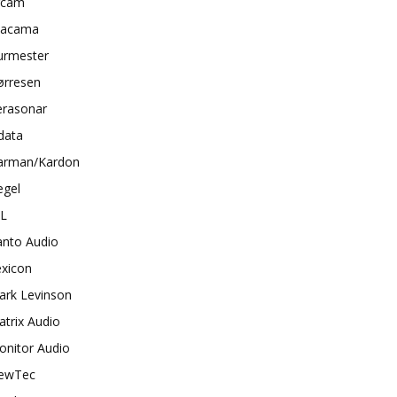
rcam
tacama
urmester
ørresen
erasonar
data
arman/Kardon
egel
BL
anto Audio
exicon
ark Levinson
trix Audio
onitor Audio
ewTec