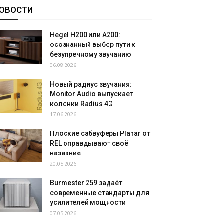
ОВОСТИ
Hegel H200 или A200:
осознанный выбор пути к
безупречному звучанию
06.08.2026
Новый радиус звучания:
Monitor Audio выпускает
колонки Radius 4G
17.06.2026
Плоские сабвуферы Planar от
REL оправдывают своё
название
20.05.2026
Burmester 259 задаёт
современные стандарты для
усилителей мощности
07.05.2026