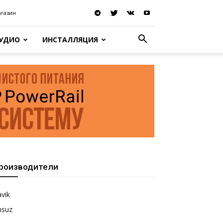
агазин
АУДИО
ИНСТАЛЛЯЦИЯ
роизводители
vik
nsuz