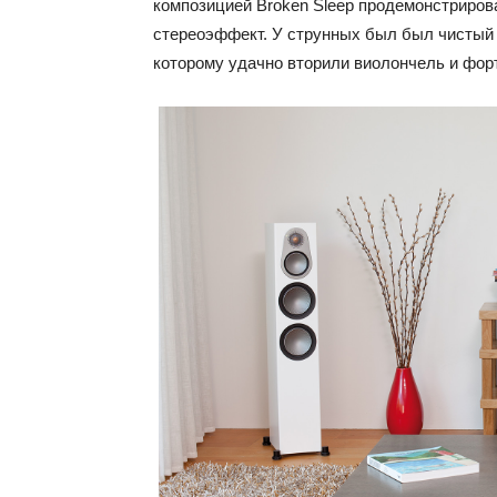
композицией Broken Sleep продемонстриров
стереоэффект. У струнных был был чистый
которому удачно вторили виолончель и фор