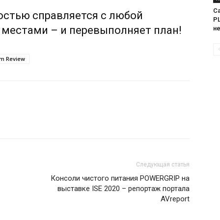
Са
остью справляется с любой
PL
а местами – и перевыполняет план!
н
em Review
Следующая статья
Консоли чистого питания POWERGRIP на
выставке ISE 2020 – репортаж портала
AVreport