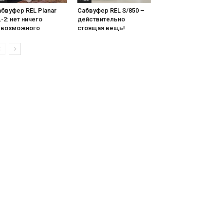
бвуфер REL Planar
Сабвуфер REL S/850 –
-2: нет ничего
действительно
евозможного
стоящая вещь!