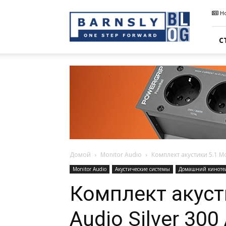
Barnsly
Н
Sound
Blog
С
Домой
Monitor Audio
Комплект акустики 5.1 Mo
Monitor Audio
Акустические системы
Домашний киноте
Комплект акусти
Audio Silver 30