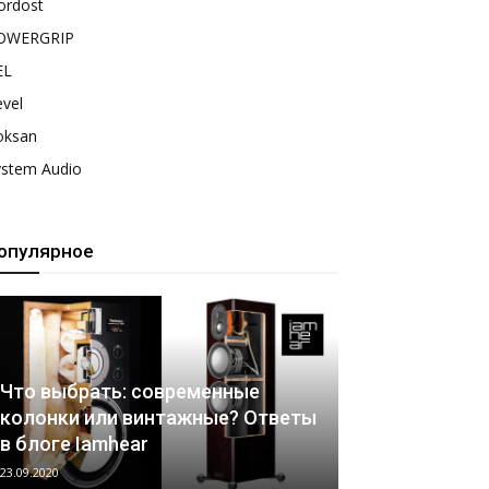
ordost
OWERGRIP
EL
vel
oksan
ystem Audio
опулярное
Что выбрать: современные
колонки или винтажные? Ответы
в блоге Iamhear
23.09.2020