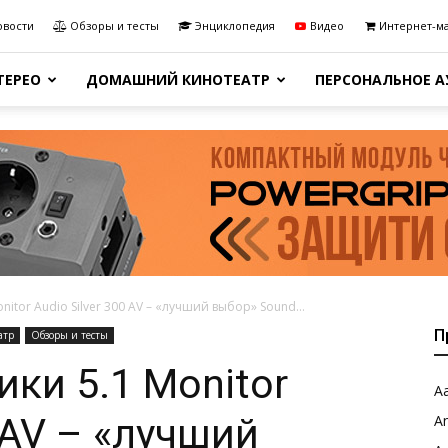
овости
Обзоры и тесты
Энциклопедия
Видео
Интернет-м
ТЕРЕО
ДОМАШНИЙ КИНОТЕАТР
ПЕРСОНАЛЬНОЕ 
nitor Audio Silver 300 AV – «лучший выбор» Sound...
П
атр
Обзоры и тесты
ки 5.1 Monitor
Aa
0 AV – «лучший
A