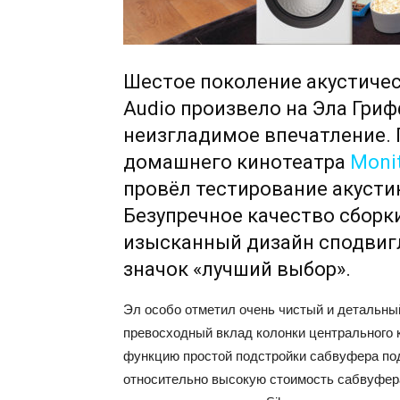
Шестое поколение акустическ
Audio произвело на Эла Гри
неизгладимое впечатление. 
домашнего кинотеатра
Monit
провёл тестирование акустике
Безупречное качество сборки
изысканный дизайн сподвиг
значок «лучший выбор».
Эл особо отметил очень чистый и детальный
превосходный вклад колонки центрального
функцию простой подстройки сабвуфера по
относительно высокую стоимость сабвуфер