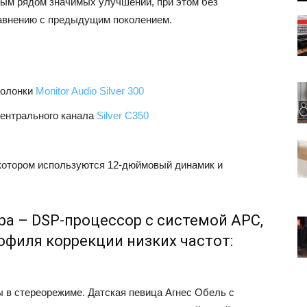
елым рядом значимых улучшений, при этом без
равнению с предыдущим поколением.
колонки
Monitor Audio Silver 300
центрального канала
Silver С350
 котором используются 12-дюймовый динамик и
ра – DSP-процессор с системой APC,
офиля коррекции низких частот:
 в стереорежиме. Датская певица Агнес Обель с