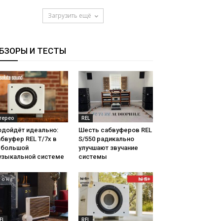
Загрузить ещё
БЗОРЫ И ТЕСТЫ
терео
REL
одойдёт идеально:
Шесть сабвуферов REL
бвуфер REL T/7x в
S/550 радикально
ебольшой
улучшают звучание
узыкальной системе
системы
EL
REL