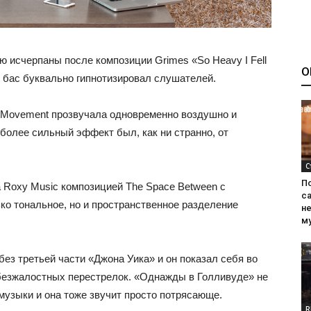
 исчерпаны после композиции Grimes «So Heavy I Fell
О
ный бас буквально гипнотизировал слушателей.
 Movement прозвучала одновременно воздушно и
более сильный эффект был, как ни странно, от
С
П
Roxy Music композицией The Space Between с
са
ко тональное, но и пространственное разделение
н
м
 без третьей части «Джона Уика» и он показал себя во
 безжалостных перестрелок. «Однажды в Голливуде» не
 музыки и она тоже звучит просто потрясающе.
R