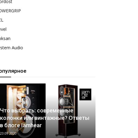
ordost
OWERGRIP
EL
vel
oksan
ystem Audio
опулярное
Что выбрать: современные
колонки или винтажные? Ответы
в блоге Iamhear
23.09.2020