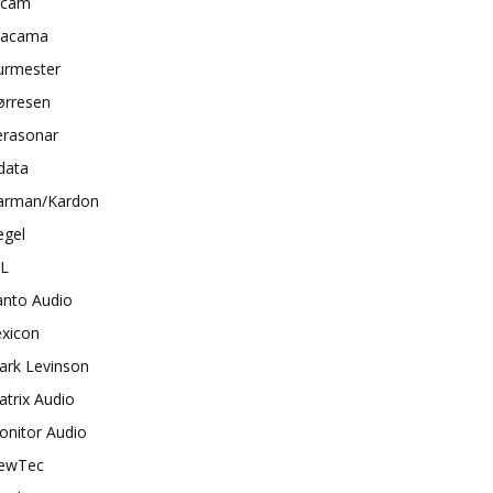
rcam
tacama
urmester
ørresen
erasonar
data
arman/Kardon
egel
BL
anto Audio
exicon
ark Levinson
trix Audio
onitor Audio
ewTec