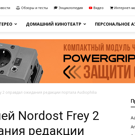
овости
Обзоры и тесты
Энциклопедия
Видео
Интернет-м
ТЕРЕО
ДОМАШНИЙ КИНОТЕАТР
ПЕРСОНАЛЬНОЕ 
y 2 оправдал ожидания редакции портала Audiophilia
П
й Nordost Frey 2
Aa
ания редакции
A