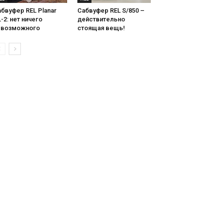
бвуфер REL Planar
Сабвуфер REL S/850 –
-2: нет ничего
действительно
евозможного
стоящая вещь!