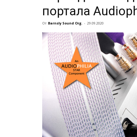
портала Audioph
От
Barnsly Sound Org.
-
29.09.2020