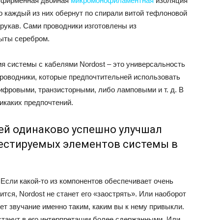
я фирменная двойная
микромонофиламентная
изоляция
то каждый из них обернут по спирали витой тефлоновой
рукав. Сами проводники изготовлены из
рыты серебром.
я системы с кабелями Nordost – это универсальность
проводники, которые предпочтительней использовать
ифровыми, транзисторными, либо ламповыми и т. д. В
икаких предпочтений.
ей одинаково успешно улучшал
тестируемых элементов системы в
 Если какой-то из компонентов обеспечивает очень
ится, Nordost не станет его «заострять». Или наоборот
т звучание именно таким, каким вы к нему привыкли.
станут в его интерпретации более сдержанными. Или,