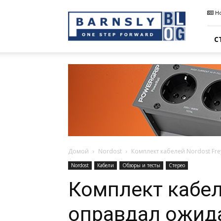
Barnsly
Н
Sound
Blog
С
Домой
Nordost
Комплект кабелей Nordost Fre
Nordost
Кабели
Обзоры и тесты
Стерео
Комплект кабеле
оправдал ожид