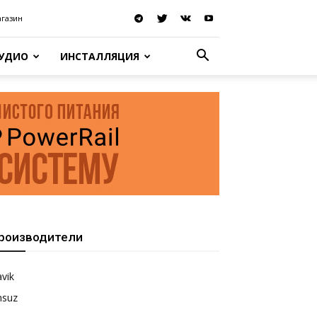
агазин
АУДИО
ИНСТАЛЛЯЦИЯ
роизводители
vik
nsuz