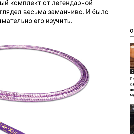
ный комплект от легендарной
лядел весьма заманчиво. И было
мательно его изучить.
О
С
П
са
н
м
R