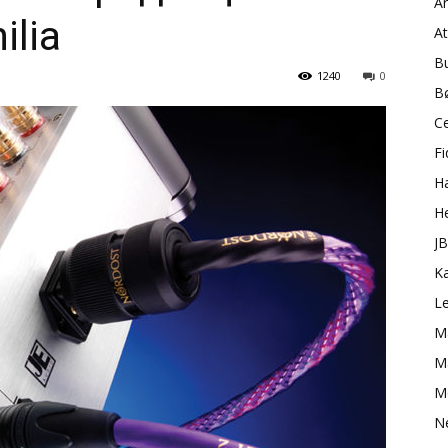
A
ilia
A
B
1240
0
B
C
Fi
H
H
J
K
L
M
Ma
M
N