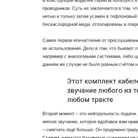
В конструкции моделей серии используетс
проводников. Суть ее заключается в том, ч
нитью и только затем усажен в тефлоновый 
бескислородной меди, отполированы и пок
Самое первое впечатление от прослушивани
их использования. Дело в том, что бывают 
например с аналоговыми системами, либо ц
данном же случае не было ровным счётом н
Этот комплект кабел
звучание любого из 
любом тракте.
Второй момент – это нейтральность подачи.
мягкое звучание, которое вдобавок вам нрав
– смягчать ещё больше. Он продемонстрируе
Скажем, нарочито басовитые усилители не 