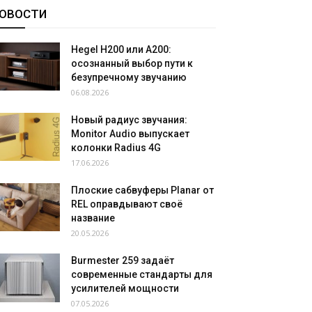
ОВОСТИ
Hegel H200 или A200:
осознанный выбор пути к
безупречному звучанию
06.08.2026
Новый радиус звучания:
Monitor Audio выпускает
колонки Radius 4G
17.06.2026
Плоские сабвуферы Planar от
REL оправдывают своё
название
20.05.2026
Burmester 259 задаёт
современные стандарты для
усилителей мощности
07.05.2026