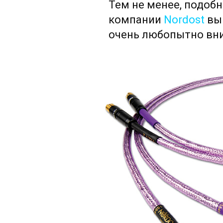
Тем не менее, подоб
компании
Nordost
выг
очень любопытно вни