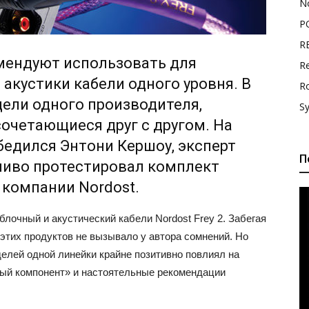
N
P
R
ендуют использовать для
Re
акустики кабели одного уровня. В
R
ели одного производителя,
S
сочетающиеся друг с другом. На
бедился Энтони Кершоу, эксперт
П
чиво протестировал комплект
компании Nordost.
лочный и акустический кабели Nordost Frey 2. Забегая
 этих продуктов не вызывало у автора сомнений. Но
елей одной линейки крайне позитивно повлиял на
дный компонент» и настоятельные рекомендации