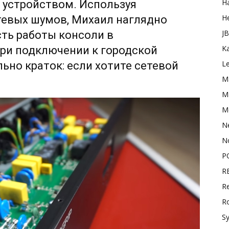
H
м устройством. Используя
H
тевых шумов, Михаил наглядно
J
ть работы консоли в
K
при подключении к городской
L
ьно краток: если хотите сетевой
M
Ma
M
N
N
P
R
Re
R
S