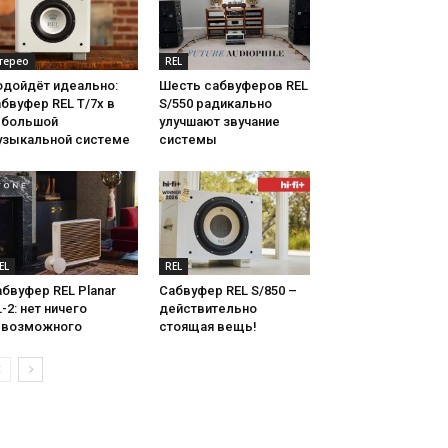
терео
REL
одойдёт идеально:
Шесть сабвуферов REL
бвуфер REL T/7x в
S/550 радикально
ебольшой
улучшают звучание
узыкальной системе
системы
EL
REL
бвуфер REL Planar
Сабвуфер REL S/850 –
-2: нет ничего
действительно
евозможного
стоящая вещь!