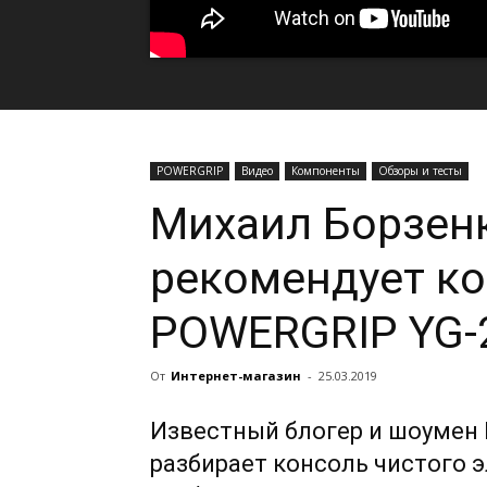
POWERGRIP
Видео
Компоненты
Обзоры и тесты
Михаил Борзен
рекомендует ко
POWERGRIP YG-
От
Интернет-магазин
-
25.03.2019
Известный блогер и шоумен
разбирает консоль чистого 