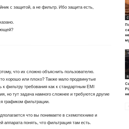
йник с защитой, а не фильтр. Ибо защита есть,
С
казано.
П
ляющей?
са
н
м
отому, что их сложно объяснить пользователю.
R
 это хорошо или плохо? Также мало продвинутые
Са
 к фильтру требования как к стандартным EMI
PL
я, но тут задача намного сложнее и требуются другие
н
ся графиком фильтрации.
едполагается что вы понимаете в схемотехнике и
й аппарата понять, что фильтрация там есть.