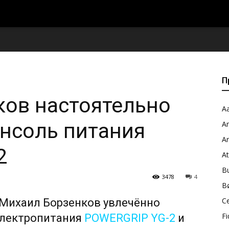
П
ков настоятельно
Aa
нсоль питания
A
A
2
A
B
3478
4
B
C
 Михаил Борзенков увлечённо
Fi
электропитания
POWERGRIP YG-2
и