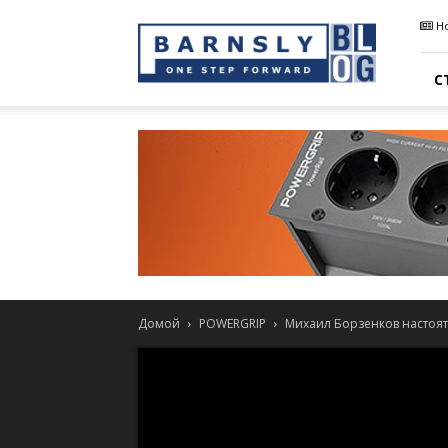
Barnsly
Н
Sound
Blog
С
Домой
POWERGRIP
Михаил Борзенков настоят