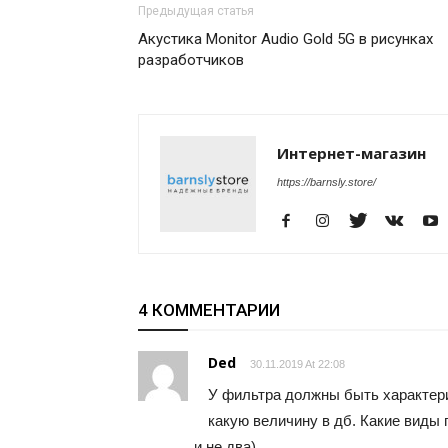
Предыдущая статья
Акустика Monitor Audio Gold 5G в рисунках
разработчиков
Интернет-магазин
https://barnsly.store/
4 КОММЕНТАРИИ
Ded
30.11.2019 At 22:08
У фильтра должны быть характери
какую величину в дб. Какие виды 
и не два).