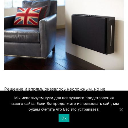
Решение и впрямь оказалось несложным, но не
настолько, как хотелось бы. Мы недооценили
Мы используем куки для наилучшего представления
нашего сайта. Если Вы продолжите использовать сайт, мы
нежелание клиентов иметь дело с сабвуфером,
будем считать что Вас это устраивает.
требующим специального монтажа. Он продавался, и
Ok
те, кто его опробовал, полюбили его. Но объём продаж
составлял несколько сотен в год, а не тысячи, в