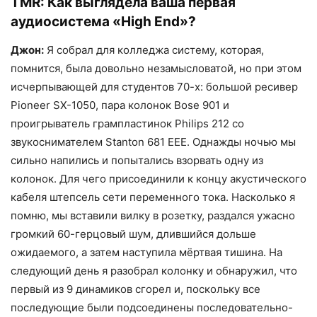
TMR:
Как выглядела ваша первая
аудиосистема «High End»?
Джон:
Я собрал для колледжа систему, которая,
помнится, была довольно незамысловатой, но при этом
исчерпывающей для студентов 70-х: большой ресивер
Pioneer SX-1050, пара колонок Bose 901 и
проигрыватель грампластинок Philips 212 со
звукоснимателем Stanton 681 EEE. Однажды ночью мы
сильно напились и попытались взорвать одну из
колонок. Для чего присоединили к концу акустического
кабеля штепсель сети переменного тока. Насколько я
помню, мы вставили вилку в розетку, раздался ужасно
громкий 60-герцовый шум, длившийся дольше
ожидаемого, а затем наступила мёртвая тишина. На
следующий день я разобрал колонку и обнаружил, что
первый из 9 динамиков сгорел и, поскольку все
последующие были подсоединены последовательно-