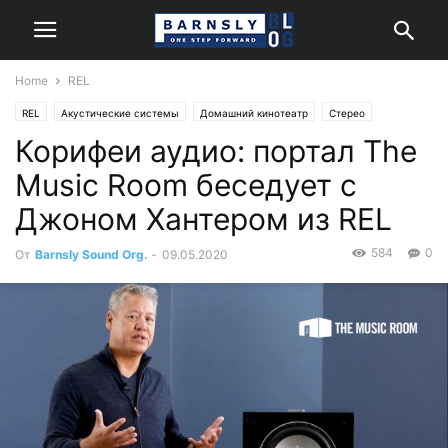
Home
REL
REL
Акустические системы
Домашний кинотеатр
Стерео
Корифеи аудио: портал The
Энциклопедия
Music Room беседует с
Джоном Хантером из REL
584
0
От
Barnsly Sound Org.
-
09.05.2020