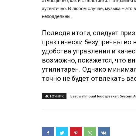
атмосферно, как и с пластинки. По крайней 
аутентично. В любом случае, музыка – это 
неподдельны.
Подводя итоги, следует призна
практически безупречны во в
удобства управления и качес
возможно, покажется, что в
утилитарен. Однако минима
точно не будет отвлекать ва
ИСТОЧНИК
Best wallmount loudspeaker: System Au