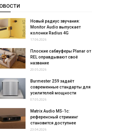
ОВОСТИ
Новый радиус звучания:
Monitor Audio выпускает
колонки Radius 4G
17.06.2026
Плоские сабвуферы Planar от
REL оправдывают своё
название
20.05.2026
Burmester 259 задаёт
современные стандарты для
усилителей мощности
07.05.2026
Matrix Audio MS-1c:
референсный стриминг
становится доступнее
23.04.2026