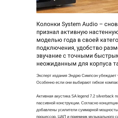
Колонки System Audio – снов
признал активную настенную
моделью года в своей катег
подключения, удобство разм
звучание с точными быстрым
неожиданным для корпуса та
Эксперт издания Эндрю Симпсон убеждает ч
Особенно если они выбирают гибкое компак
Активная акустика SA legend 7.2 silverback
пассивной конструкции. Cогласно концепции 
добавлены усилители суммарной мощностью
процессор, ЦАП и приемник музыкального 