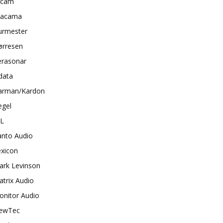
rcam
tacama
urmester
ørresen
erasonar
data
arman/Kardon
egel
BL
anto Audio
exicon
ark Levinson
trix Audio
onitor Audio
ewTec