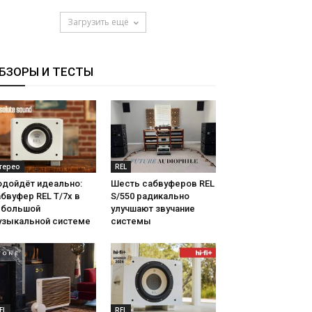
Загрузить ещё
БЗОРЫ И ТЕСТЫ
терео
REL
одойдёт идеально:
Шесть сабвуферов REL
бвуфер REL T/7x в
S/550 радикально
ебольшой
улучшают звучание
узыкальной системе
системы
EL
REL