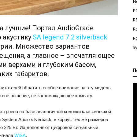
N
P
R
а лучшие! Портал AudioGrade
Re
 акустику
SA legend 7.2 silverback
R
ории. Множество вариантов
S
ещения, а главное – впечатляющее
и верхами и глубоким басом,
П
ких габаритов.
итателей обратить особое внимание на эту модель.
тное решение, не загромождающее комнату.
 построена на базе аналогичной колонки классической
System Audio silverback, в корпус тех же размеров
 225 Вт. Их дополняют цифровой сигнальный
сигнала
WiSA
.