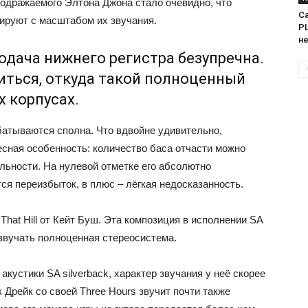
подражаемого Элтона Джона стало очевидно, что
Са
лируют с масштабом их звучания.
PL
н
одача нижнего регистра безупречна.
иться, откуда такой полноценный
х корпусах.
абатываются сполна. Что вдвойне удивительно,
сная особенность: количество баса отчасти можно
льности. На нулевой отметке его абсолютно
ся переизбыток, в плюс – лёгкая недосказанность.
hat Hill от Кейт Буш. Эта композиция в исполнении SA
 звучать полноценная стереосистема.
кустики SA silverback, характер звучания у неё скорее
 Дрейк со своей Three Hours звучит почти также