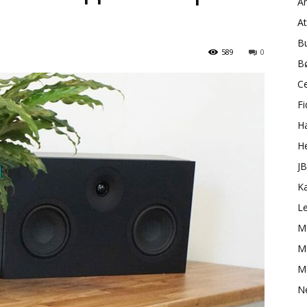
A
A
B
589
0
B
C
Fi
H
H
J
K
L
M
Ma
M
N