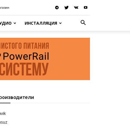
агазин
АУДИО
ИНСТАЛЛЯЦИЯ
роизводители
vik
nsuz