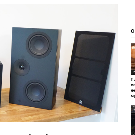
О
С
П
са
н
м
R