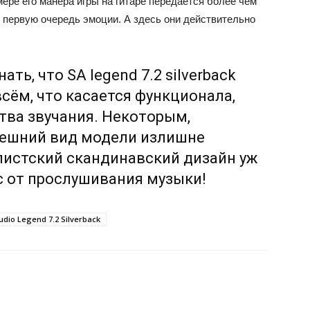
мере его манера игры на гитаре передается более чем
в первую очередь эмоции. А здесь они действительно
ть, что SA legend 7.2 silverback
сём, что касается функционала,
тва звучания. Некоторым,
нешний вид модели излишне
листский скандинавский дизайн уж
с от прослушивания музыки!
dio Legend 7.2 Silverback