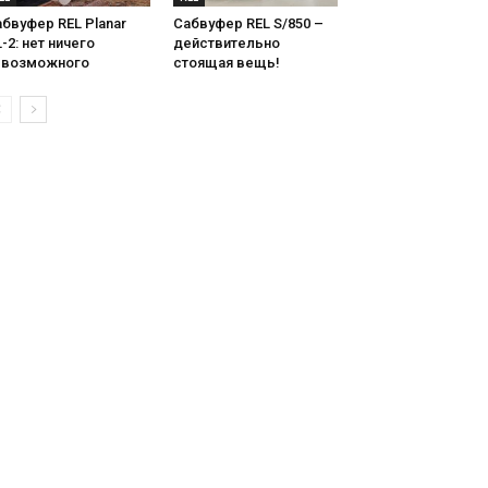
бвуфер REL Planar
Сабвуфер REL S/850 –
-2: нет ничего
действительно
евозможного
стоящая вещь!