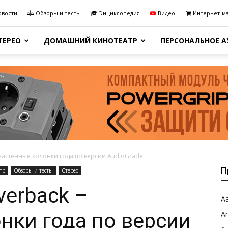
овости
Обзоры и тесты
Энциклопедия
Видео
Интернет-м
ТЕРЕО
ДОМАШНИЙ КИНОТЕАТР
ПЕРСОНАЛЬНОЕ 
 – настенные колонки года по версии AudioGrade
П
тр
Обзоры и тесты
Стерео
lverback –
Aa
нки года по версии
A