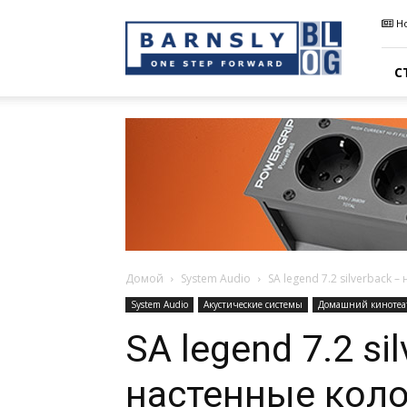
Barnsly
Н
Sound
Blog
С
Домой
System Audio
SA legend 7.2 silverback
System Audio
Акустические системы
Домашний кинотеа
SA legend 7.2 si
настенные коло