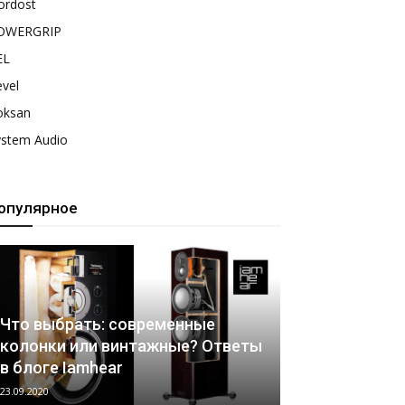
ordost
OWERGRIP
EL
vel
oksan
ystem Audio
опулярное
Что выбрать: современные
колонки или винтажные? Ответы
в блоге Iamhear
23.09.2020