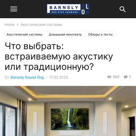
Home
Акустические системы
Акустические системы
Домашний кинотеатр
Обзоры и тесты
Что выбрать:
Стерео
встраиваемую акустику
или традиционную?
889
0
От
Barnsly Sound Org.
-
17.02.2023