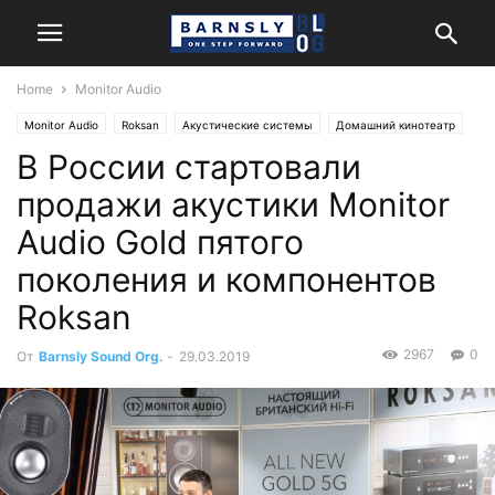
Home
Monitor Audio
Monitor Audio
Roksan
Акустические системы
Домашний кинотеатр
В России стартовали
Компоненты
Новости
Стерео
продажи акустики Monitor
Audio Gold пятого
поколения и компонентов
Roksan
2967
0
От
Barnsly Sound Org.
-
29.03.2019