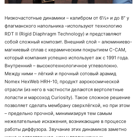
Низкочастотные динамики – калибром от 6½» и до 8″ у
флагманского напольника –используют технологию
RDT II (Rigid Diaphragm Technology) и представляют
собой сложный композит. Внешний слой – алюминиево-
магниевый сплав с керамическим покрытием C-CAM,
который компания успешно использует аж с 1991 года.
Внутренний – высокотехнологичное углеволокно.
Между ними – лёгкий и прочный сотовый арамид
Nomex HexWeb HRH-10, продукт аэрокосмической
отрасли (из него в частности делаются вертолетные
лопасти и марсоход Curiosity). Такое сложное решение
позволяет сделать мембрану сверхлёгкой, но при этом
– предельно прочной, минимизируя тем самым
нежелательные искажения, возникающие в процессе
работы диффузора. Звучание этих динамиков заметно