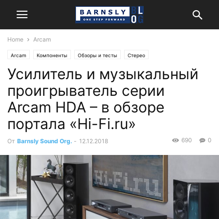
Home
Arcam
Arcam
Компоненты
Обзоры и тесты
Стерео
Усилитель и музыкальный
проигрыватель серии
Arcam HDA – в обзоре
портала «Hi-Fi.ru»
690
0
От
Barnsly Sound Org.
-
12.12.2018