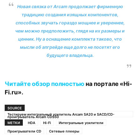
Новая связка от Arcam продолжает фирменную
традицию создания изящных компонентов,
способных звучать гораздо мощнее и увереннее,
чем можно предположить, глядя на их размеры и
ценник. Ну а оснащение комплекта таково, что
мысли об апгрейде еще долго не посетят его
будущего владельца.
Читайте обзор полностью
на портале «Hi-
Fi.ru».
SOURCE
Тестируем интегральный усилитель Arcam SA20 и SACD/CD-
проигрыватель Arcam CDS50
МЕТКИ
HDA
Hi-Fi
Интегральные усилители
Проигрыватели CD
Сетевые плееры