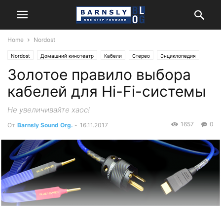
Home
Nordost
Nordost
Домашний кинотеатр
Кабели
Стерео
Энциклопедия
Золотое правило выбора
кабелей для Hi-Fi-системы
Не увеличивайте хаос!
1657
0
От
Barnsly Sound Org.
-
16.11.2017