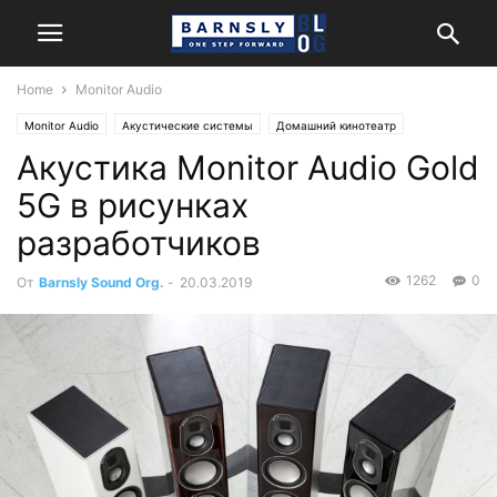
Home
Monitor Audio
Monitor Audio
Акустические системы
Домашний кинотеатр
Акустика Monitor Audio Gold
Новости
Стерео
5G в рисунках
разработчиков
1262
0
От
Barnsly Sound Org.
-
20.03.2019