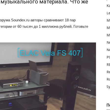
 музыкального материала. Что же
K
L
орума Soundex.ru авторы сравнивают 18 пар
M
егории от 60 тысяч до 1 миллиона рублей. Готовьте
Ma
M
N
N
P
R
Re
R
S
П