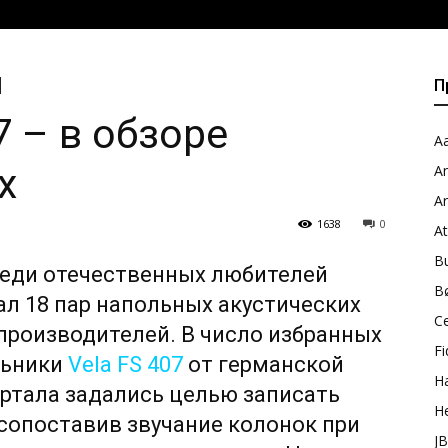
П
7 – в обзоре
Aa
x
A
A
1638
0
A
B
реди отечественных любителей
B
л 18 пар напольных акустических
C
производителей. В число избранных
Fi
льники
Vela FS 407
от германской
H
ортала задались целью записать
H
сопоставив звучание колонок при
J