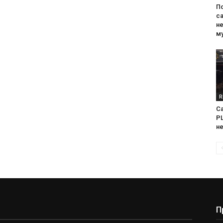
П
са
н
м
R
Са
PL
н
П