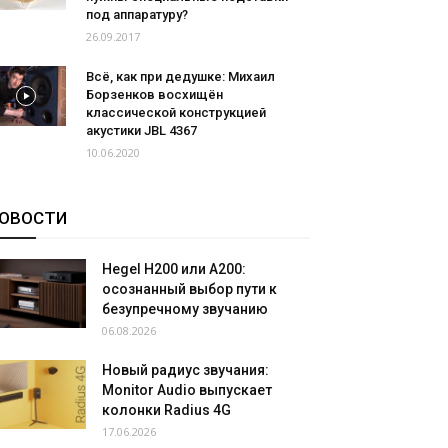
под аппаратуру?
26.09.2017
Всё, как при дедушке: Михаил
Борзенков восхищён
классической конструкцией
акустики JBL 4367
10.06.2020
ОВОСТИ
Hegel H200 или A200:
осознанный выбор пути к
безупречному звучанию
06.08.2026
Новый радиус звучания:
Monitor Audio выпускает
колонки Radius 4G
17.06.2026