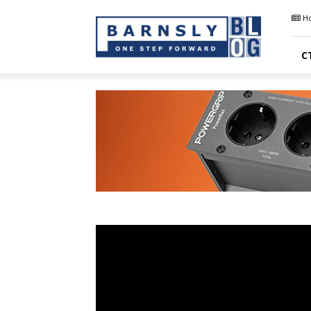
Barnsly
Н
Sound
Blog
С