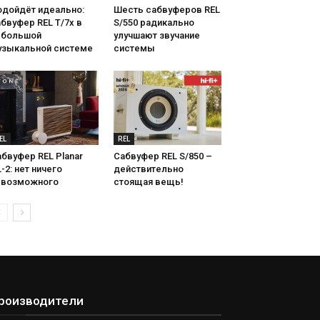
одойдёт идеально:
Шесть сабвуферов REL
бвуфер REL T/7x в
S/550 радикально
ебольшой
улучшают звучание
узыкальной системе
системы
EL
REL
бвуфер REL Planar
Сабвуфер REL S/850 –
-2: нет ничего
действительно
евозможного
стоящая вещь!
роизводители