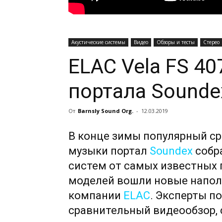
Акустические системы
Видео
Обзоры и тесты
Стерео
ELAC Vela FS 40
портала Sounde
От
Barnsly Sound Org.
-
12.03.2019
В конце зимы популярный с
музыки портал
Soundex
собра
систем от самых известных 
моделей вошли новые напо
компании
ELAC
. Эксперты п
сравнительный видеообзор, 