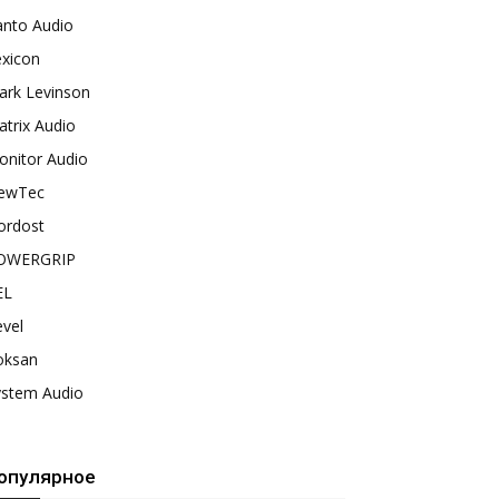
anto Audio
exicon
ark Levinson
trix Audio
onitor Audio
ewTec
ordost
OWERGRIP
EL
vel
oksan
ystem Audio
опулярное