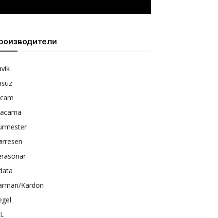
роизводители
vik
nsuz
rcam
tacama
urmester
ørresen
erasonar
data
arman/Kardon
egel
BL