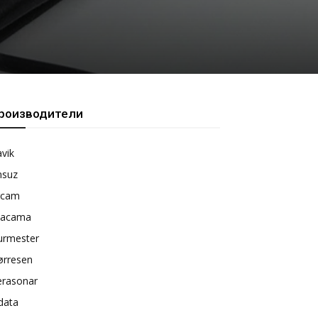
роизводители
vik
nsuz
rcam
tacama
urmester
ørresen
erasonar
data