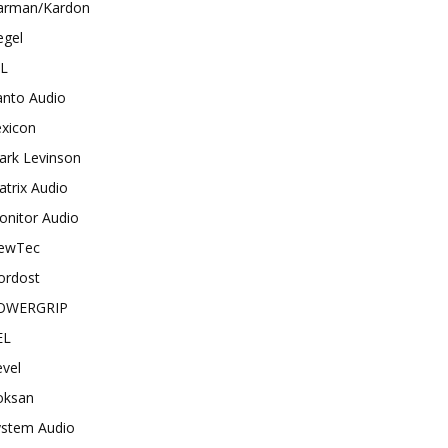
arman/Kardon
egel
BL
anto Audio
exicon
ark Levinson
trix Audio
onitor Audio
ewTec
ordost
OWERGRIP
EL
vel
oksan
ystem Audio