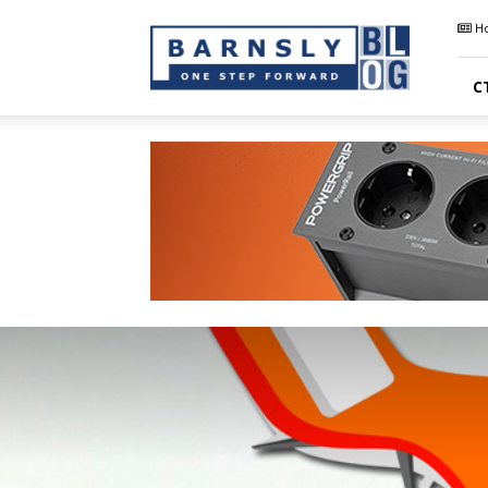
Barnsly
Н
Sound
Blog
С