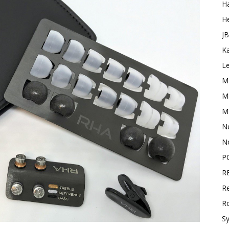
H
H
J
K
L
M
Ma
M
N
N
P
R
Re
R
S