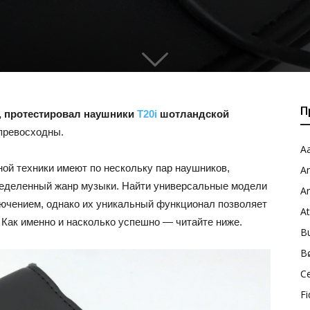
0
П
, протестировал наушники
T20i
шотландской
 превосходны.
Aa
й техники имеют по нескольку пар наушников,
A
ределенный жанр музыки. Найти универсальные модели
A
ключением, однако их уникальный функционал позволяет
A
 Как именно и насколько успешно — читайте ниже.
B
B
C
Fi