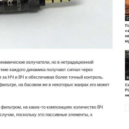
С
П
са
н
м
намические излучатели, но в нетрадиционной
теме каждого динамика получают сигнал через
 за НЧ и ВЧ и обеспечивая более точный контроль.
R
фильтре, на басовом же в некоторых жанрах его может
Са
PL
н
 фильтром, на каких-то композициях количество ВЧ
случае, поскольку это пассивные элементы, к