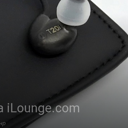
а iLounge.com
нр