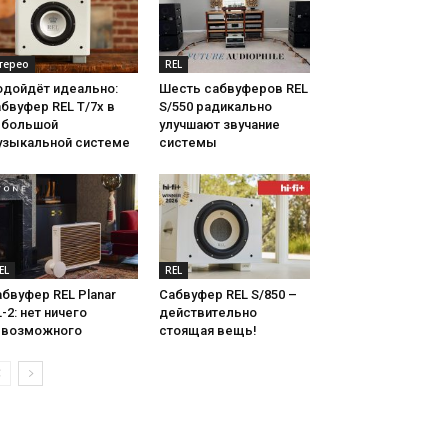
терео
REL
одойдёт идеально:
Шесть сабвуферов REL
бвуфер REL T/7x в
S/550 радикально
ебольшой
улучшают звучание
узыкальной системе
системы
EL
REL
бвуфер REL Planar
Сабвуфер REL S/850 –
-2: нет ничего
действительно
евозможного
стоящая вещь!