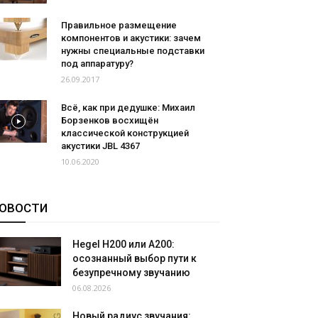
Правильное размещение
компонентов и акустики: зачем
нужны специальные подставки
под аппаратуру?
26.09.2017
Всё, как при дедушке: Михаил
Борзенков восхищён
классической конструкцией
акустики JBL 4367
10.06.2020
ОВОСТИ
Hegel H200 или A200:
осознанный выбор пути к
безупречному звучанию
06.08.2026
Новый радиус звучания: