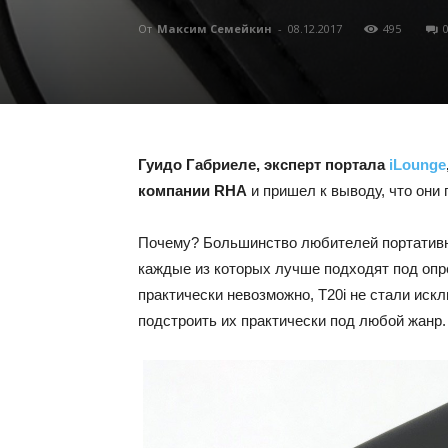
От
Максим Семейкин
-
08.12.2017
495
Гуидо Габриеле, эксперт портала
iLounge
компании RHA
и пришел к выводу, что они
Почему? Большинство любителей портативно
каждые из которых лучше подходят под оп
практически невозможно, T20i не стали ис
подстроить их практически под любой жанр.