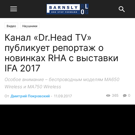
Видео
Наушники
Канал «Dr.Head TV»
публикует репортаж о
новинках RHA с выставки
IFA 2017
Особое внимание – беспроводным моделям MA650
Wireless и MA750 Wireless
365
0
От
Дмитрий Покровский
-
11.09.2017