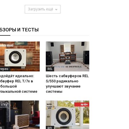
Загрузить ещё
БЗОРЫ И ТЕСТЫ
терео
REL
одойдёт идеально:
Шесть сабвуферов REL
бвуфер REL T/7x в
S/550 радикально
ебольшой
улучшают звучание
узыкальной системе
системы
EL
REL