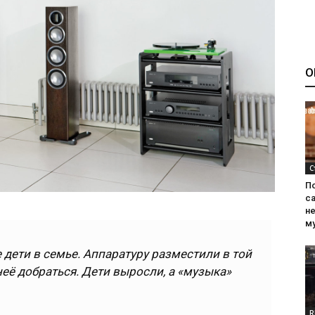
О
С
П
са
н
м
дети в семье. Аппаратуру разместили в той
неё добраться. Дети выросли, а «музыка»
R