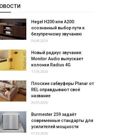
ОВОСТИ
Hegel H200 или A200:
осознанный выбор пути к
безупречному звучанию
06.08.2026
Новый радиус звучания:
Monitor Audio выпускает
колонки Radius 4G
17.06.2026
Плоские сабвуферы Planar от
REL оправдывают своё
название
20.05.2026
Burmester 259 задаёт
современные стандарты для
усилителей мощности
07.05.2026