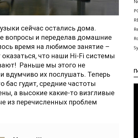
N
P
R
узыки сейчас остались дома.
Re
е вопросы и переделав домашние
R
алось время на любимое занятие –
S
 оказаться, что наши Hi-Fi системы
ивают! Раньше мы этого не
П
ни вдумчиво их послушать. Теперь
о бас гудит, средние частоты
ены, а высокие какие-то визгливые
ые из перечисленных проблем