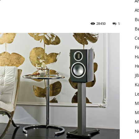
A
A
B
28450
5
B
C
Fi
H
H
J
K
L
M
Ma
M
N