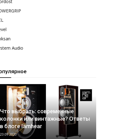
ordost
OWERGRIP
EL
vel
oksan
ystem Audio
опулярное
Что выбрать: современные
колонки или винтажные? Ответы
в блоге Iamhear
23.09.2020