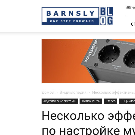
Barnsly
Н
Sound
Blog
С
Домой
Энциклопедия
Несколько эффективных
Акустические системы
Компоненты
Стерео
Энцикло
Несколько эфф
по настройке 