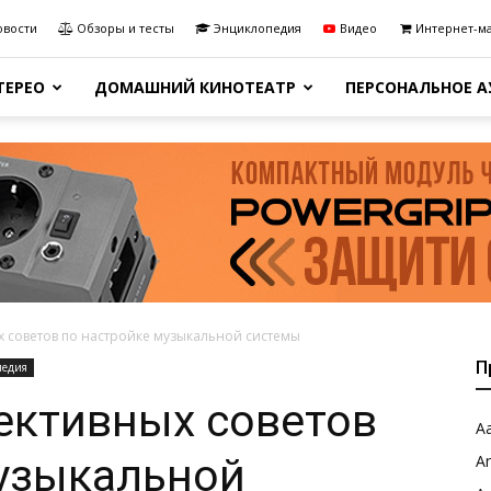
овости
Обзоры и тесты
Энциклопедия
Видео
Интернет-м
ТЕРЕО
ДОМАШНИЙ КИНОТЕАТР
ПЕРСОНАЛЬНОЕ 
 советов по настройке музыкальной системы
П
педия
ективных советов
Aa
музыкальной
A