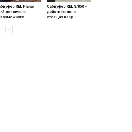
бвуфер REL Planar
Сабвуфер REL S/850 –
-2: нет ничего
действительно
евозможного
стоящая вещь!