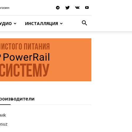
агазин
АУДИО
ИНСТАЛЛЯЦИЯ
роизводители
vik
nsuz