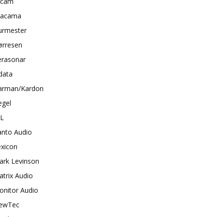
rcam
tacama
urmester
ørresen
erasonar
data
arman/Kardon
egel
BL
anto Audio
exicon
ark Levinson
trix Audio
onitor Audio
ewTec