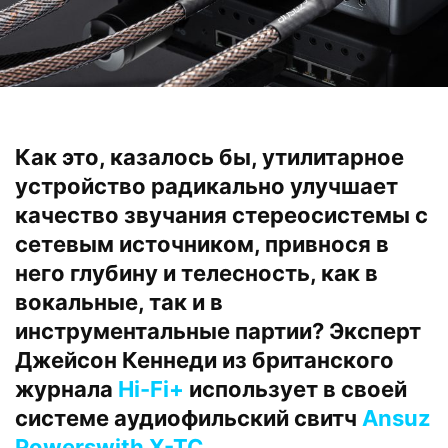
Как это, казалось бы, утилитарное
устройство радикально улучшает
качество звучания стереосистемы с
сетевым источником, привнося в
него глубину и телесность, как в
вокальные, так и в
инструментальные партии? Эксперт
Джейсон Кеннеди из британского
журнала
Hi-Fi+
использует в своей
системе аудиофильский свитч
Ansuz
Powerswith X-TC
.