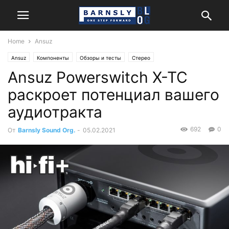
Home
Ansuz
Ansuz
Компоненты
Обзоры и тесты
Стерео
Ansuz Powerswitch X-TC
раскроет потенциал вашего
аудиотракта
692
0
От
Barnsly Sound Org.
-
05.02.2021