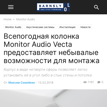
Home
Monitor Audio
Monitor Audio
Акустические системы
Инсталляция
Новости
Всепогодная колонка
Monitor Audio Vecta
предоставляет небывалые
возможности для монтажа
Корпус в виде четверти сферы позволяет легко
установить её в угол либо в стык стены и потолка
1161
0
От
Максим Семейкин
-
13.02.2018