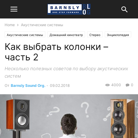
Home
Акустические системы
Акустические системы
Домашний кинотеатр
Стерео
Энциклопедия
Как выбрать колонки –
часть 2
Несколько полезных советов по выбору акустических
систем
4000
0
От
Barnsly Sound Org.
-
09.02.2018