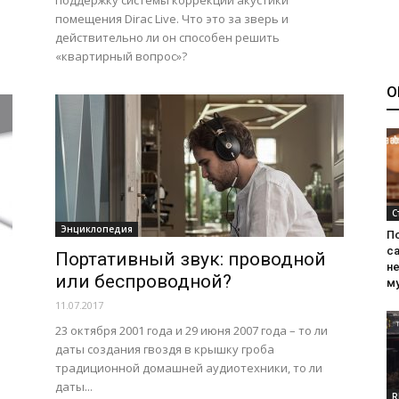
поддержку системы коррекции акустики
помещения Dirac Live. Что это за зверь и
действительно ли он способен решить
«квартирный вопрос»?
О
С
Энциклопедия
П
са
Портативный звук: проводной
н
или беспроводной?
м
11.07.2017
23 октября 2001 года и 29 июня 2007 года – то ли
даты создания гвоздя в крышку гроба
традиционной домашней аудиотехники, то ли
даты...
R