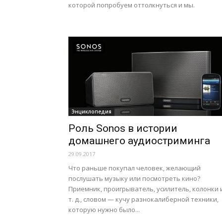
которой попробуем оттолкнуться и мы.
Энциклопедия
Роль Sonos в истории
домашнего аудиостриминга
29.09.2017
Что раньше покупал человек, желающий
послушать музыку или посмотреть кино?
Приемник, проигрыватель, усилитель, колонки 
т. д., словом — кучу разнокалиберной техники,
которую нужно было...