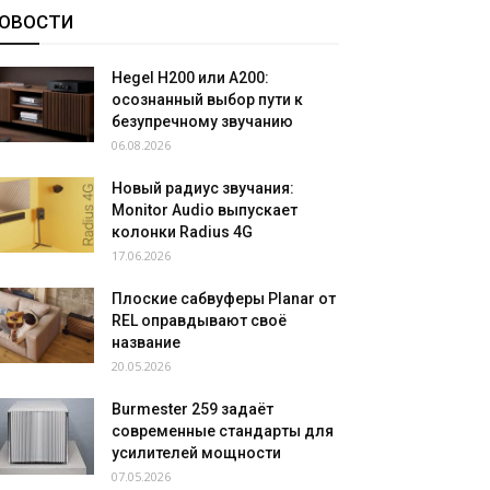
ОВОСТИ
Hegel H200 или A200:
осознанный выбор пути к
безупречному звучанию
06.08.2026
Новый радиус звучания:
Monitor Audio выпускает
колонки Radius 4G
17.06.2026
Плоские сабвуферы Planar от
REL оправдывают своё
название
20.05.2026
Burmester 259 задаёт
современные стандарты для
усилителей мощности
07.05.2026