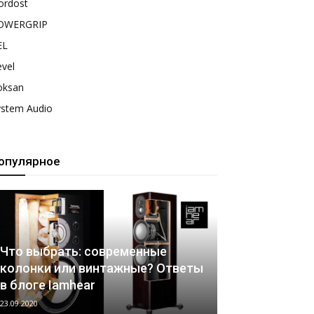
ordost
OWERGRIP
EL
vel
oksan
ystem Audio
опулярное
Что выбрать: современные
колонки или винтажные? Ответы
в блоге Iamhear
23.09.2020