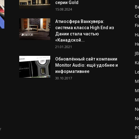
серии Gold
B
15.08.2024
C
Атмосфера Ванкувера:
Fi
система класса High End из
Дании стала частью
H
«Канадской...
H
21.01.2021
J
Обновлённый сайт компании
K
Monitor Audio: ещё удобнее и
информативнее
L
30.10.2017
M
Ma
M
N
N
P
т
R