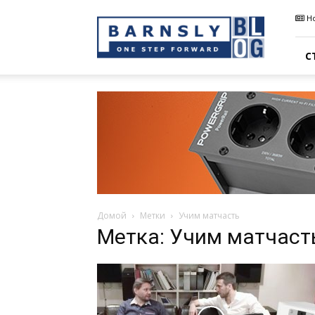
Barnsly
Н
Sound
Blog
С
Домой
Метки
Учим матчасть
Метка: Учим матчаст