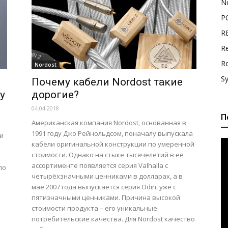
N
P
R
Re
R
Nordost
S
Почему кабели Nordost такие
у
дорогие?
04.04.2018
П
Американская компания Nordost, основанная в
1991 году Джо Рейнольдсом, поначалу выпускала
и
кабели оригинальной конструкции по умеренной
стоимости. Однако на стыке тысячелетий в её
ассортименте появляется серия Valhalla с
по
четырёхзначными ценниками в долларах, а в
мае 2007 года выпускается серия Odin, уже с
пятизначными ценниками. Причина высокой
стоимости продукта – его уникальные
потребительские качества. Для Nordost качество