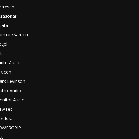
ørresen
erasonar
data
arman/Kardon
egel
BL
anto Audio
exicon
ark Levinson
trix Audio
onitor Audio
ewTec
ordost
OWERGRIP
EL