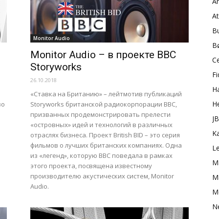
A
A
B
Monitor Audio
B
Monitor Audio – в проекте BBC
C
Storyworks
Fi
26.10.2018
H
«Ставка на Британию» – лейтмотив публикаций
H
во
Storyworks британской радиокорпорации BBC,
призванных продемонстрировать прелести
J
«островных» идей и технологий в различных
K
отраслях бизнеса. Проект British BID – это серия
фильмов о лучших британских компаниях. Одна
L
из «легенд», которую BBC поведала в рамках
M
этого проекта, посвящена известному
производителю акустических систем, Monitor
Ma
Audio.
M
N