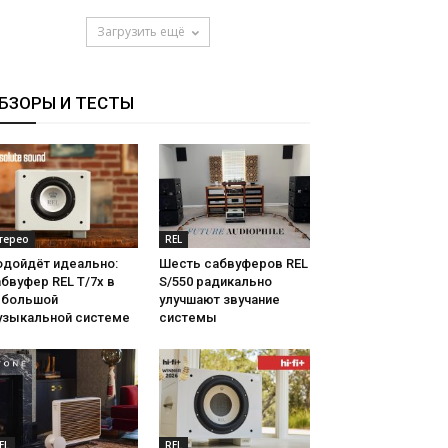
Загрузить ещё
БЗОРЫ И ТЕСТЫ
терео
REL
одойдёт идеально:
Шесть сабвуферов REL
бвуфер REL T/7x в
S/550 радикально
ебольшой
улучшают звучание
узыкальной системе
системы
EL
REL