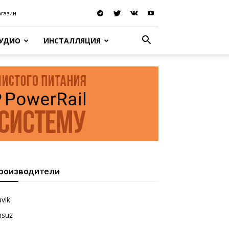
агазин
АУДИО
ИНСТАЛЛЯЦИЯ
роизводители
vik
nsuz