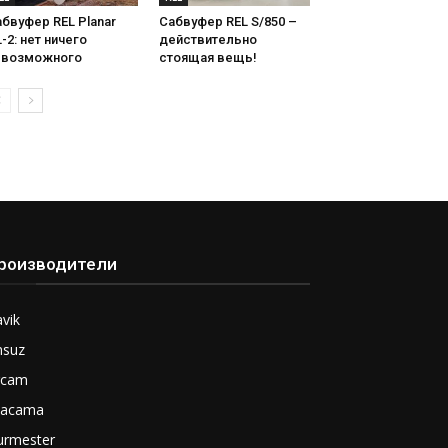
бвуфер REL Planar
Сабвуфер REL S/850 –
-2: нет ничего
действительно
евозможного
стоящая вещь!
роизводители
vik
nsuz
rcam
tacama
urmester