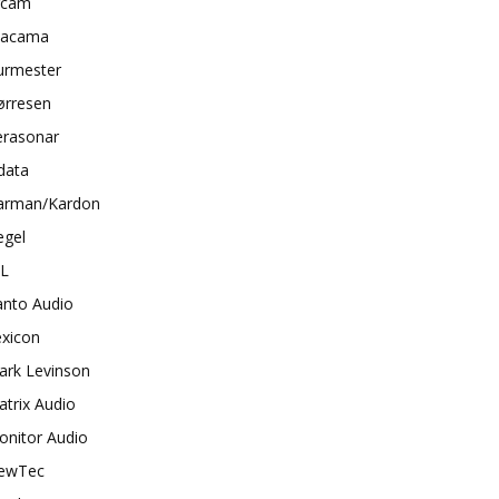
rcam
tacama
urmester
ørresen
erasonar
data
arman/Kardon
egel
BL
anto Audio
exicon
ark Levinson
trix Audio
onitor Audio
ewTec