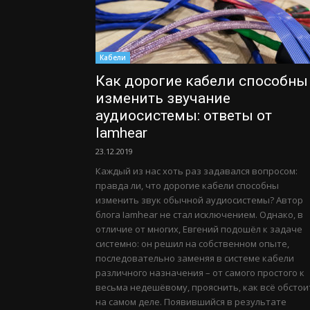
Кабели
Как дорогие кабели способны
изменить звучание
аудиосистемы: ответы от
Iamhear
23.12.2019
Каждый из нас хоть раз задавался вопросом:
правда ли, что дорогие кабели способны
изменить звук обычной аудиосистемы? Автор
блога Iamhear не стал исключением. Однако, в
отличие от многих, Евгений подошёл к задаче
системно: он решил на собственном опыте,
последовательно заменяя в системе кабели
различного назначения – от самого простого к
весьма недешёвому, прояснить, как всё обстои
на самом деле. Появившийся в результате