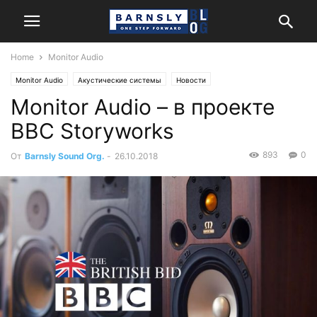
Home
Monitor Audio
Monitor Audio
Акустические системы
Новости
Monitor Audio – в проекте
BBC Storyworks
893
0
От
Barnsly Sound Org.
-
26.10.2018