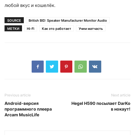
любой вкус и кошелёк.
SOURCE
British BID: Speaker Manufacturer Monitor Audio
МЕТКИ
Hi-Fi
Как это работает
Учим матчасть
Previous article
Next article
Android-версия
Hegel H590 посылает DarKo
программного плеера
в нокаут!
Arcam MusicLife