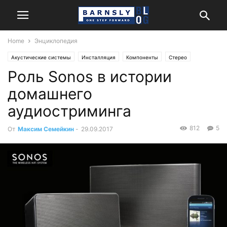
Home
Энциклопедия
Акустические системы
Инсталляция
Компоненты
Стерео
Роль Sonos в истории
Энциклопедия
домашнего
аудиостриминга
812
5
От
Максим Семейкин
-
29.09.2017