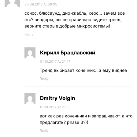
30.09.2017 At 09:35
сонос, блюсаунд, дирижабль, хеос… зачем все
это? вендоры, вы не правильно видите тренд,
верните старые добрые микросистемы!
Reply
Кирилл Брацлавский
01.10.2017 At 21:47
Тренд выбирает конечник…а ему виднее
Reply
Dmitry Volgin
01.10.2017 At 21:50
вот как раз конечники и запрашивают. а что
предлагать? phase 3?))
Reply