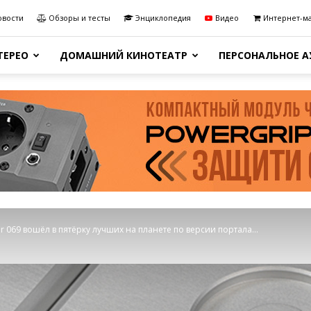
овости
Обзоры и тесты
Энциклопедия
Видео
Интернет-м
ТЕРЕО
ДОМАШНИЙ КИНОТЕАТР
ПЕРСОНАЛЬНОЕ 
 069 вошёл в пятёрку лучших на планете по версии портала...