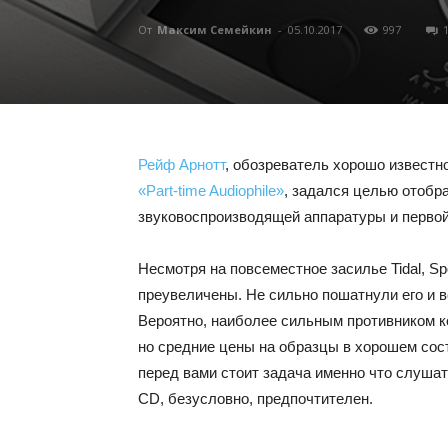
От
Максим Семейкин
-
05.10.2017
997
Рейф Арнотт
, обозреватель хорошо известн
«Part-time Audiophile»
, задался целью отобр
звуковоспроизводящей аппаратуры и первой 
Несмотря на повсеместное засилье Tidal, Sp
преувеличены. Не сильно пошатнули его и в
Вероятно, наиболее сильным противником к
но средние цены на образцы в хорошем сос
перед вами стоит задача именно что слушат
CD, безусловно, предпочтителен.