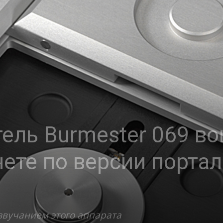
ель Burmester 069 во
ете по версии портала
звучанием этого аппарата