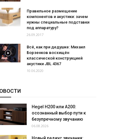
Правильное размещение
компонентов и акустики: зачем
нужны специальные подставки
под аппаратуру?
26.09.2017
Всё, как при дедушке: Михаил
Борзенков восхищён
классической конструкцией
акустики JBL 4367
10.06.2020
ОВОСТИ
Hegel H200 или A200:
осознанный выбор пути к
безупречному звучанию
06.08.2026
Новый радиус звучания: