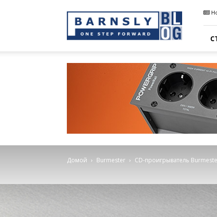
Barnsly
Н
Sound
Blog
С
Домой
Burmester
CD-проигрыватель Burmester