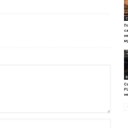
С
П
са
н
м
R
Са
PL
н