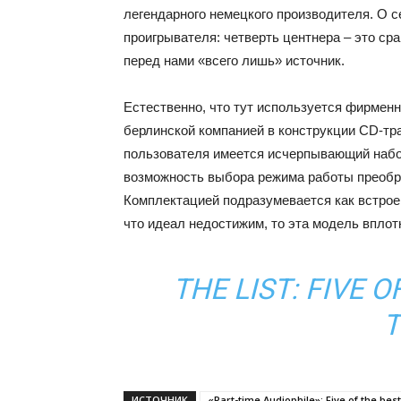
легендарного немецкого производителя. О с
проигрывателя: четверть центнера – это ср
перед нами «всего лишь» источник.
Естественно, что тут используется фирмен
берлинской компанией в конструкции CD-тра
пользователя имеется исчерпывающий набо
возможность выбора режима работы преобра
Комплектацией подразумевается как встроен
что идеал недостижим, то эта модель вплот
THE LIST: FIVE 
T
ИСТОЧНИК
«Part-time Audiophile»: Five of the bes