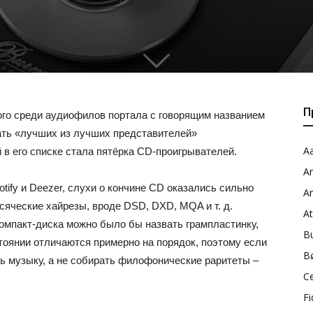
1
П
ого среди аудиофилов портала с говорящим названием
ать «лучших из лучших представителей»
Aa
в его списке стала пятёрка CD-проигрывателей.
A
otify и Deezer, слухи о кончине CD оказались сильно
A
сяческие хайрезы, вроде DSD, DXD, MQA и т. д.
A
омпакт-диска можно было бы назвать грампластинку,
B
тоянии отличаются примерно на порядок, поэтому если
B
ь музыку, а не собирать филофонические раритеты –
C
Fi