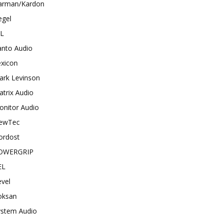
arman/Kardon
egel
BL
anto Audio
exicon
ark Levinson
trix Audio
onitor Audio
ewTec
ordost
OWERGRIP
EL
vel
oksan
ystem Audio