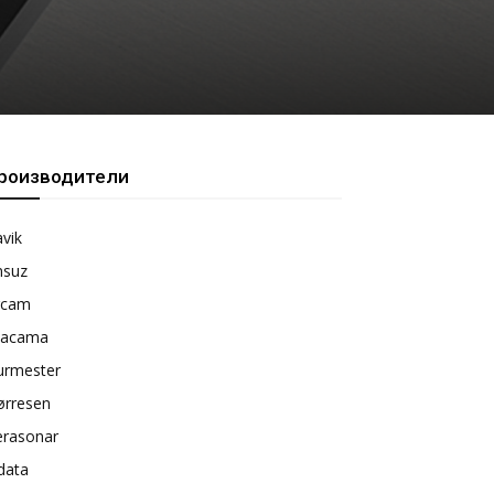
роизводители
vik
nsuz
rcam
tacama
urmester
ørresen
erasonar
data