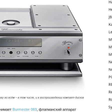
H
H
J
K
L
M
Ma
M
N
N
P
R
Re
у во всём – в том числе, и в воспроизведении компакт-дисков
R
S
анимает
Burmester 069
, флагманский аппарат