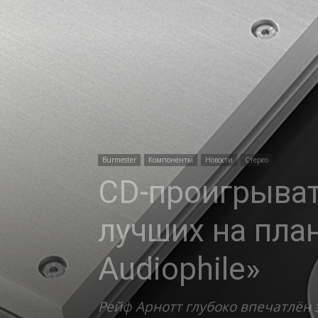
Burmester
Компоненты
Новости
Стерео
CD-проигрыват
лучших на план
Audiophile»
Рейф Арнотт глубоко впечатлён 