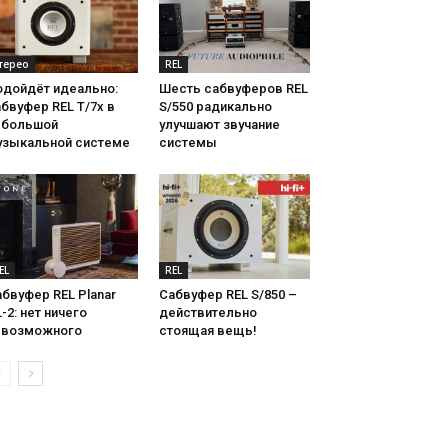
терео
REL
одойдёт идеально:
Шесть сабвуферов REL
бвуфер REL T/7x в
S/550 радикально
ебольшой
улучшают звучание
узыкальной системе
системы
EL
REL
бвуфер REL Planar
Сабвуфер REL S/850 –
-2: нет ничего
действительно
евозможного
стоящая вещь!