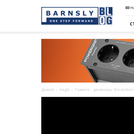
Barnsly
Н
Sound
Blog
С
Домой
Hegel
Главное – джамперы: Borzenkov 