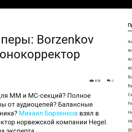
П
перы: Borzenkov
Aa
фонокорректор
A
A
A
B
818
0
B
C
для MM и MC-секций? Полное
Fi
мы от аудиоцепей? Балансные
H
хника?
Михаил Борзенков
взял в
H
ктор норвежской компании Hegel.
J
а эксперта.