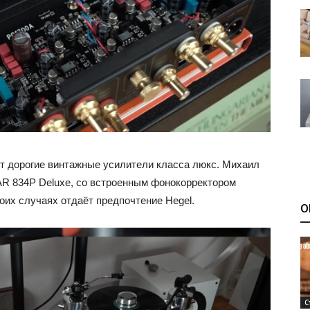
ет дорогие винтажные усилители класса люкс. Михаил
AR 834P Deluxe, со встроенным фонокорректором
боих случаях отдаёт предпочтение Hegel.
О
С