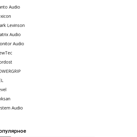
anto Audio
exicon
ark Levinson
trix Audio
onitor Audio
ewTec
ordost
OWERGRIP
EL
vel
oksan
ystem Audio
опулярное