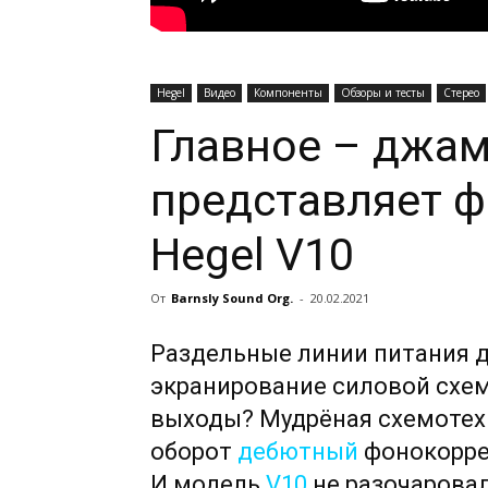
Hegel
Видео
Компоненты
Обзоры и тесты
Стерео
Главное – джам
представляет 
Hegel V10
От
Barnsly Sound Org.
-
20.02.2021
Раздельные линии питания 
экранирование силовой схе
выходы? Мудрёная схемоте
оборот
дебютный
фонокорре
И модель
V10
не разочаровал