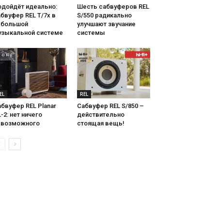
одойдёт идеально:
Шесть сабвуферов REL
бвуфер REL T/7x в
S/550 радикально
ебольшой
улучшают звучание
узыкальной системе
системы
EL
REL
бвуфер REL Planar
Сабвуфер REL S/850 –
-2: нет ничего
действительно
евозможного
стоящая вещь!