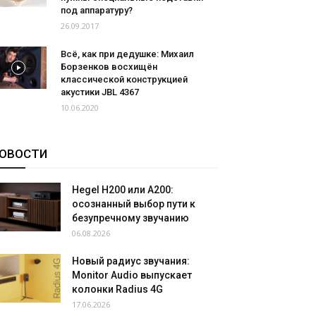
под аппаратуру?
26.09.2017
Всё, как при дедушке: Михаил
Борзенков восхищён
классической конструкцией
акустики JBL 4367
10.06.2020
ОВОСТИ
Hegel H200 или A200:
осознанный выбор пути к
безупречному звучанию
06.08.2026
Новый радиус звучания:
Monitor Audio выпускает
колонки Radius 4G
17.06.2026