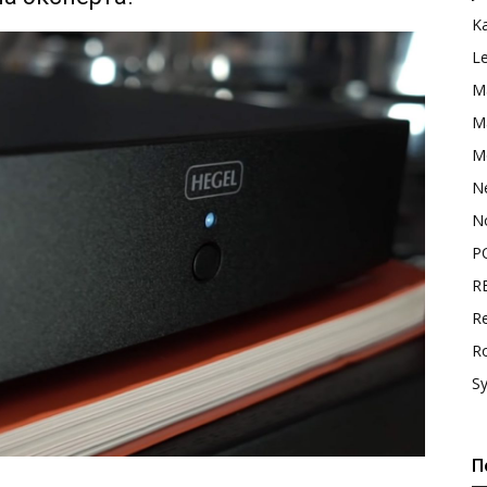
K
L
M
Ma
M
N
N
P
R
Re
R
S
П