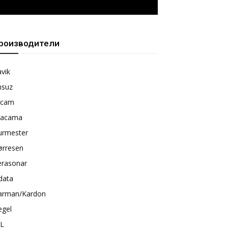
роизводители
vik
nsuz
rcam
tacama
urmester
ørresen
erasonar
data
arman/Kardon
egel
BL