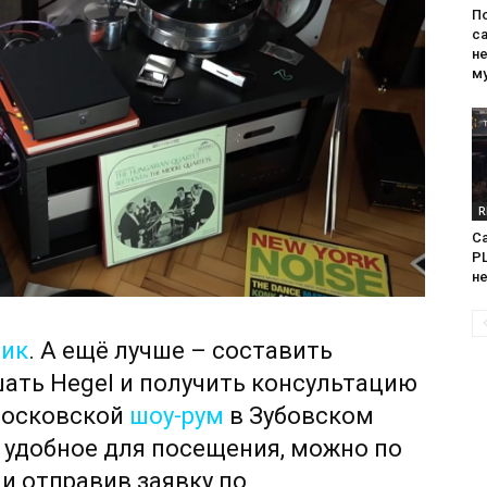
П
са
н
м
R
Са
PL
н
лик
. А ещё лучше – составить
ать Hegel и получить консультацию
московской
шоу-рум
в Зубовском
, удобное для посещения, можно по
ли отправив заявку по