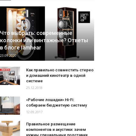
Что выбрать: современные
колонки или винтажные? Ответы
в блоге Iamhear
23.09.2020
Как правильно совместить стерео
и домашний кинотеатр в одной
системе
25.12.2018
«Рабочие лошадки» Hi-Fi:
собираем бюджетную систему
12.09.2017
Правильное размещение
компонентов и акустики: зачем
нужны специальные подставки