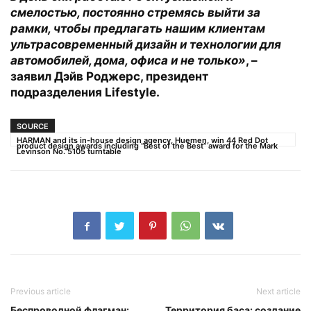
смелостью, постоянно стремясь выйти за
рамки, чтобы предлагать нашим клиентам
ультрасовременный дизайн и технологии для
автомобилей, дома, офиса и не только»
, –
заявил Дэйв Роджерс, президент
подразделения Lifestyle.
SOURCE
HARMAN and its in-house design agency, Huemen, win 44 Red Dot
product design awards including “Best of the Best” award for the Mark
Levinson No. 5105 turntable
Previous article
Next article
Беспроводной флагман:
Территория баса: создание