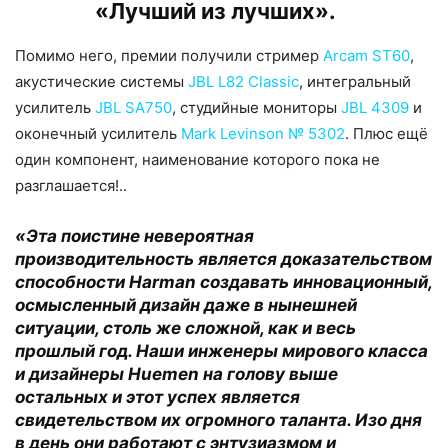
«Лучший из лучших».
Помимо него, премии получили стример
Arcam ST60
,
акустические системы
JBL L82 Classic
, интегральный
усилитель
JBL SA750
, студийные мониторы
JBL 4309
и
оконечный усилитель
Mark Levinson № 5302
. Плюс ещё
один компонент, наименование которого пока не
разглашается!..
«Эта поистине невероятная
производительность является доказательством
способности Harman создавать инновационный,
осмысленный дизайн даже в нынешней
ситуации, столь же сложной, как и весь
прошлый год. Наши инженеры мирового класса
и дизайнеры Huemen на голову выше
остальных и этот успех является
свидетельством их огромного таланта. Изо дня
в день они работают с энтузиазмом и