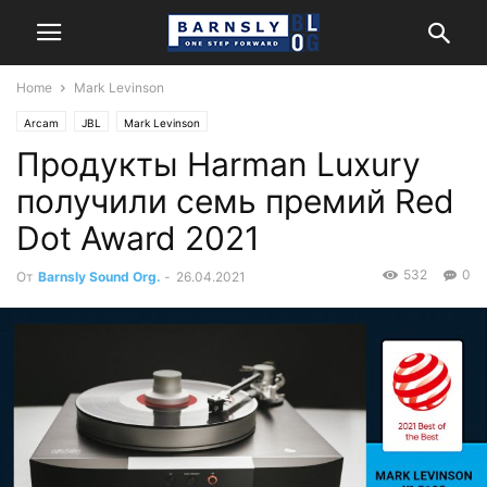
Home
Mark Levinson
Arcam
JBL
Mark Levinson
Продукты Harman Luxury
получили семь премий Red
Dot Award 2021
532
0
От
Barnsly Sound Org.
-
26.04.2021