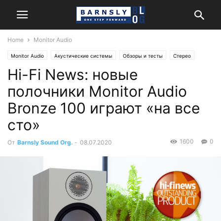
Home
Monitor Audio
Monitor Audio
Акустические системы
Обзоры и тесты
Стерео
Hi-Fi News: новые
полочники Monitor Audio
Bronze 100 играют «на все
сто»
1600
0
От
Barnsly Sound Org.
-
08.07.2020