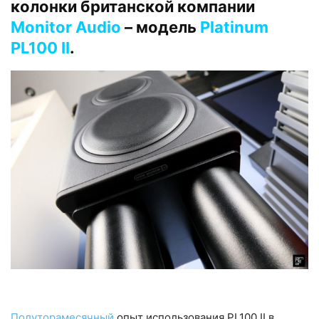
колонки британской компании
Monitor Audio
– модель
Platinum
PL100 II
.
Полуторамесячный
опыт использования PL100 II в