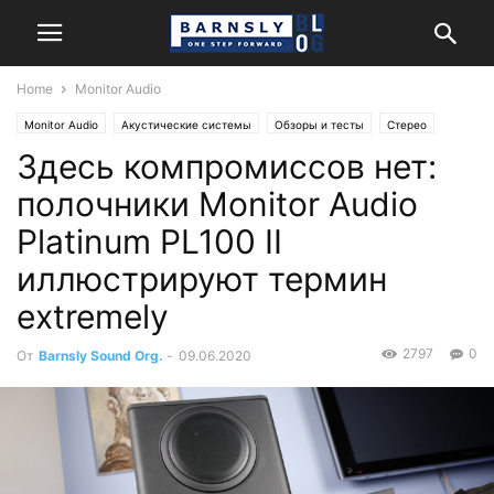
Home
Monitor Audio
Monitor Audio
Акустические системы
Обзоры и тесты
Стерео
Здесь компромиссов нет:
полочники Monitor Audio
Platinum PL100 II
иллюстрируют термин
extremely
2797
0
От
Barnsly Sound Org.
-
09.06.2020