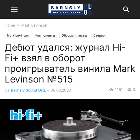
Home
Mark Levinson
Mark Levinson
Компоненты
Обзоры и тесты
Стерео
Дебют удался: журнал Hi-
Fi+ взял в оборот
проигрыватель винила Mark
Levinson №515
1151
0
От
Barnsly Sound Org.
-
08.06.2020