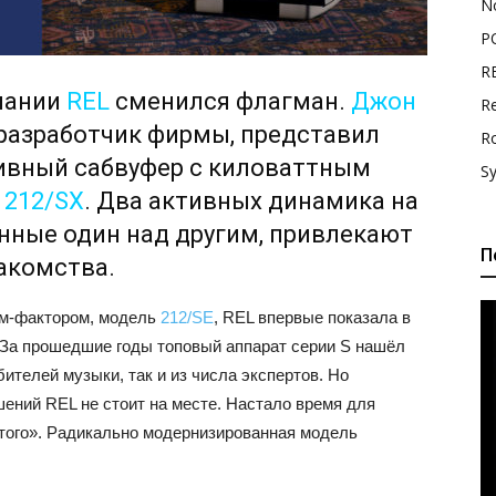
N
P
R
пании
REL
сменился флагман.
Джон
Re
 разработчик фирмы, представил
R
тивный сабвуфер с киловаттным
S
 212/SX
. Два активных динамика на
нные один над другим, привлекают
П
акомства.
м-фактором, модель
212/SE
, REL впервые показала в
. За прошедшие годы топовый аппарат серии S нашёл
ителей музыки, так и из числа экспертов. Но
ений REL не стоит на месте. Настало время для
того». Радикально модернизированная модель