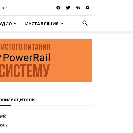
агазин
АУДИО
ИНСТАЛЛЯЦИЯ
роизводители
vik
nsuz