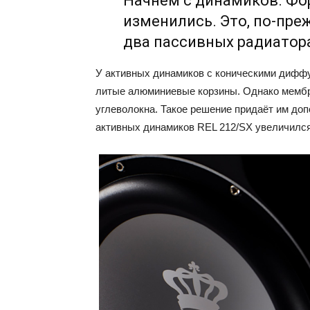
Начнём с динамиков. Фо
изменились. Это, по-пре
два пассивных радиатора
У активных динамиков с коническими диффу
литые алюминиевые корзины. Однако мембр
углеволокна. Такое решение придаёт им до
активных динамиков REL 212/SX увеличился