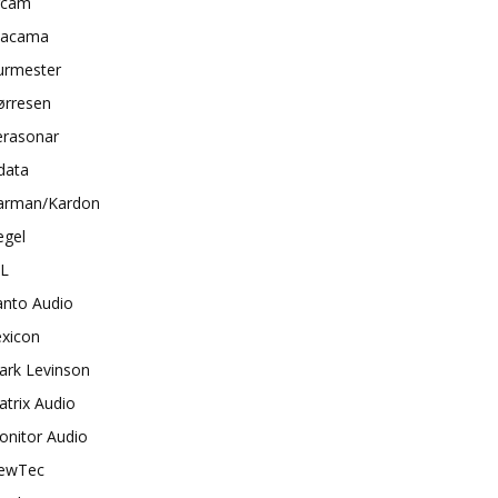
rcam
tacama
urmester
ørresen
erasonar
data
arman/Kardon
egel
BL
anto Audio
exicon
ark Levinson
trix Audio
onitor Audio
ewTec