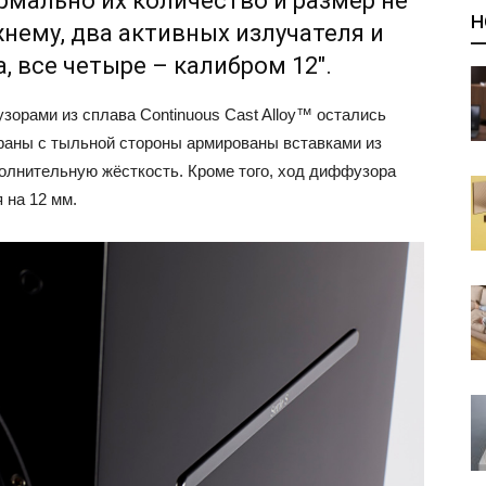
рмально их количество и размер не
Н
жнему, два активных излучателя и
, все четыре – калибром 12″.
зорами из сплава Continuous Cast Alloy™ остались
аны с тыльной стороны армированы вставками из
полнительную жёсткость. Кроме того, ход диффузора
 на 12 мм.