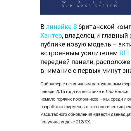
В
линейке S
британской ком
Хантер
, владелец и главный
публике новую модель – ак
встроенным усилителем
REL
передней панели, расположе
внимание с первых минут зн
Сабвуфер с нетипичным вертикальным фор
январе 2015 года на выставке в Лас-Вегасе
немало горячих поклонников – как среди люб
разработка фирменных технологических реш
масштабного обновления «двести двенадца
получила индекс 212/SX.