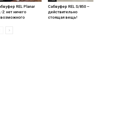
бвуфер REL Planar
Сабвуфер REL S/850 –
-2: нет ничего
действительно
евозможного
стоящая вещь!