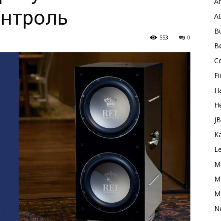
A
онтроль
A
B
553
0
B
C
Fi
H
H
J
K
L
M
Ma
M
N