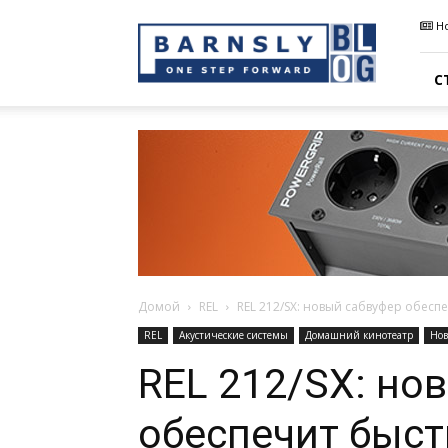
Barnsly
Н
Sound
Blog
С
Домой
REL
REL 212/SX: новый сабвуфер обесп
REL
Акустические системы
Домашний кинотеатр
Нов
REL 212/SX: но
обеспечит быст