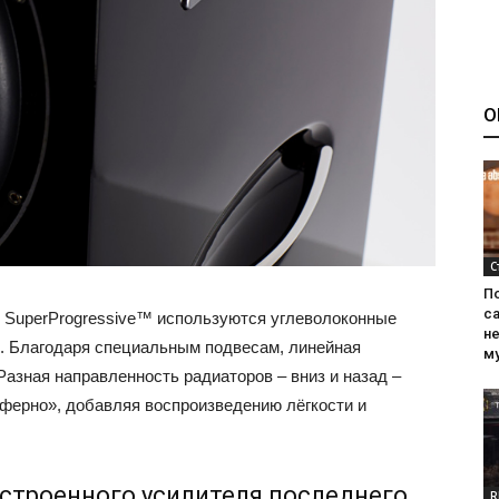
О
С
П
са
 SuperProgressive™ используются углеволоконные
н
. Благодаря специальным подвесам, линейная
м
Разная направленность радиаторов – вниз и назад –
ферно», добавляя воспроизведению лёгкости и
троенного усилителя последнего
R