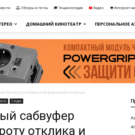
овости
Обзоры и тесты
Энциклопедия
Видео
Интернет-м
ТЕРЕО
ДОМАШНИЙ КИНОТЕАТР
ПЕРСОНАЛЬНОЕ 
ечит быстроту отклика и безупречный контроль
П
ости
Стерео
вый сабвуфер
Aa
роту отклика и
A