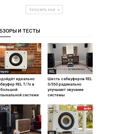
Загрузить ещё
БЗОРЫ И ТЕСТЫ
терео
REL
одойдёт идеально:
Шесть сабвуферов REL
бвуфер REL T/7x в
S/550 радикально
ебольшой
улучшают звучание
узыкальной системе
системы
EL
REL