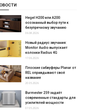
ОВОСТИ
Hegel H200 или A200:
осознанный выбор пути к
безупречному звучанию
06.08.2026
Новый радиус звучания:
Monitor Audio выпускает
колонки Radius 4G
17.06.2026
Плоские сабвуферы Planar от
REL оправдывают своё
название
20.05.2026
Burmester 259 задаёт
современные стандарты для
усилителей мощности
07.05.2026