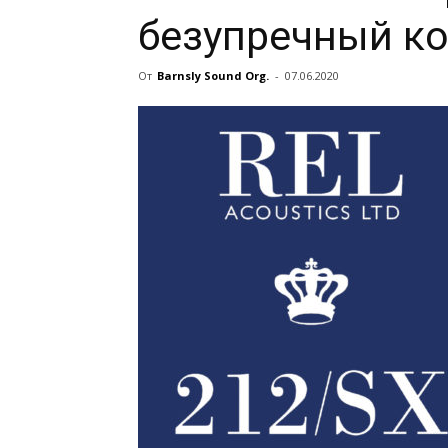
безупречный к
От
Barnsly Sound Org.
-
07.06.2020