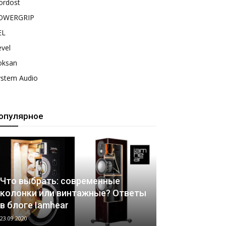
ordost
OWERGRIP
EL
vel
oksan
ystem Audio
опулярное
Что выбрать: современные
колонки или винтажные? Ответы
в блоге Iamhear
23.09.2020