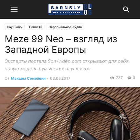
Наушники
Новости
Персональное аудио
Meze 99 Neo – взгляд из
Западной Европы
Эксперты портала Son-Vidéo.com открывают для себя
новую модель румынских наушников
737
0
От
Максим Семейкин
-
03.08.2017