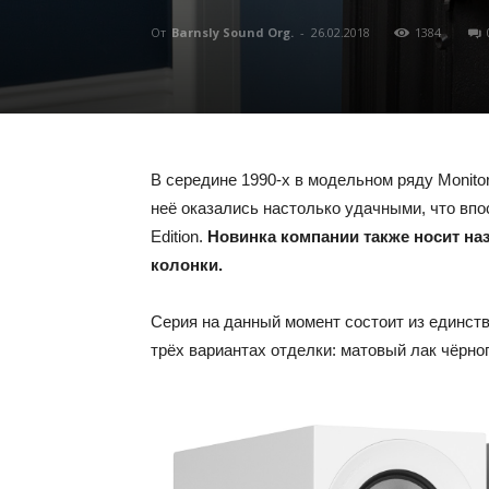
От
Barnsly Sound Org.
-
26.02.2018
1384
В середине 1990-х в модельном ряду Monitor
неё оказались настолько удачными, что вп
Edition.
Новинка компании также носит на
колонки.
Серия на данный момент состоит из единст
трёх вариантах отделки: матовый лак чёрног