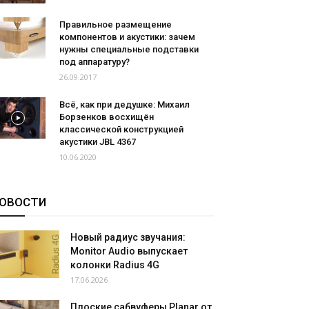
Правильное размещение
компонентов и акустики: зачем
нужны специальные подставки
под аппаратуру?
26.09.2017
Всё, как при дедушке: Михаил
Борзенков восхищён
классической конструкцией
акустики JBL 4367
10.06.2020
ОВОСТИ
Новый радиус звучания:
Monitor Audio выпускает
колонки Radius 4G
17.06.2026
Плоские сабвуферы Planar от