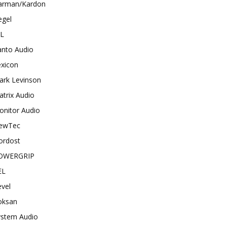
arman/Kardon
egel
BL
anto Audio
exicon
ark Levinson
trix Audio
onitor Audio
ewTec
ordost
OWERGRIP
EL
vel
oksan
ystem Audio