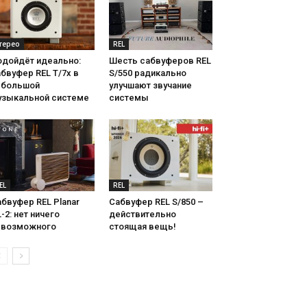
терео
REL
одойдёт идеально:
Шесть сабвуферов REL
бвуфер REL T/7x в
S/550 радикально
ебольшой
улучшают звучание
узыкальной системе
системы
EL
REL
бвуфер REL Planar
Сабвуфер REL S/850 –
-2: нет ничего
действительно
евозможного
стоящая вещь!