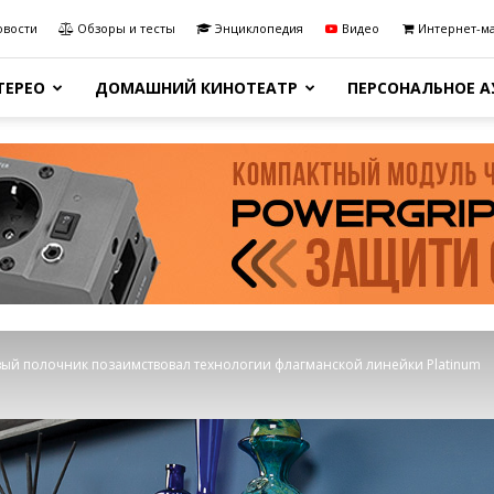
овости
Обзоры и тесты
Энциклопедия
Видео
Интернет-м
ТЕРЕО
ДОМАШНИЙ КИНОТЕАТР
ПЕРСОНАЛЬНОЕ 
новый полочник позаимствовал технологии флагманской линейки Platinum