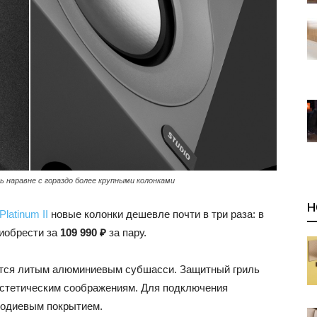
ь наравне с гораздо более крупными колонками
Н
latinum II
новые колонки дешевле почти в три раза: в
иобрести за
109 990 ₽
за пару.
ется литым алюминиевым субшасси. Защитный гриль
 эстетическим соображениям. Для подключения
родиевым покрытием.