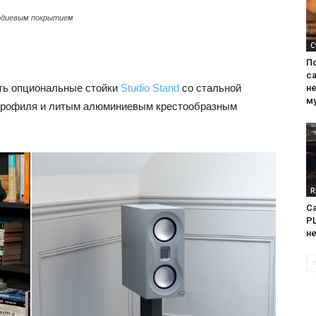
родиевым покрытием
С
П
са
ть опциональные стойки
Studio Stand
со стальной
н
м
 профиля и литым алюминиевым крестообразным
R
Са
PL
н