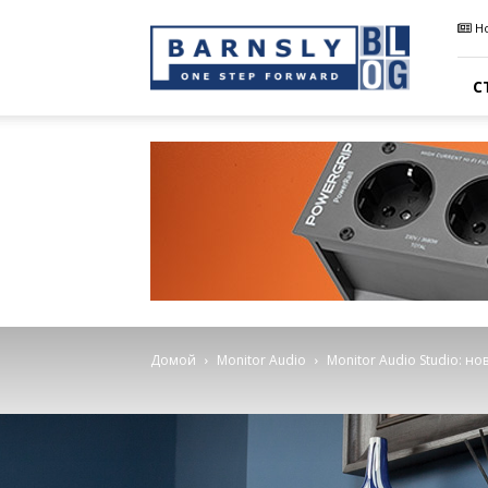
Barnsly
Н
Sound
Blog
С
Домой
Monitor Audio
Monitor Audio Studio: 