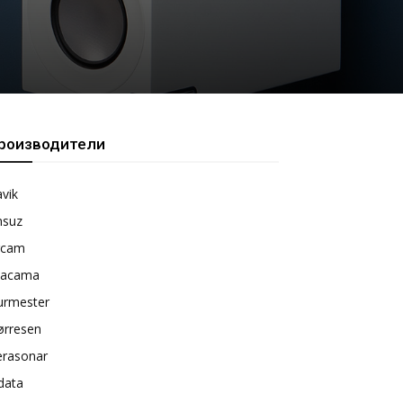
роизводители
vik
nsuz
rcam
tacama
urmester
ørresen
erasonar
data