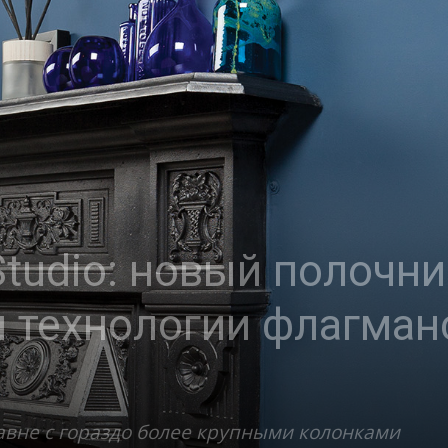
Studio: новый полочни
 технологии флагман
равне с гораздо более крупными колонками