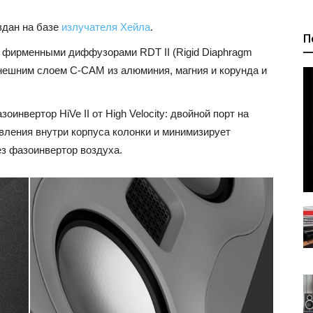
здан на базе
излучателя Хейла
.
П
 фирменными диффузорами RDT II (Rigid Diaphragm
внешним слоем C-CAM из алюминия, магния и корунда и
инвертор HiVe II от High Velocity: двойной порт на
вления внутри корпуса колонки и минимизирует
ез фазоинвертор воздуха.