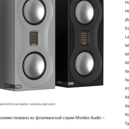
H
H
J
K
L
M
Ma
M
N
N
P
R
аносятся на корпус колонки вручную
Re
R
заимствовано из флагманской серии Monitor Audio –
S