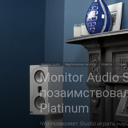
Monitor Audio
Акустические системы
Новости
Стерео
Monitor Audio 
позаимствовал
Platinum
Что позволяет Studio играть на