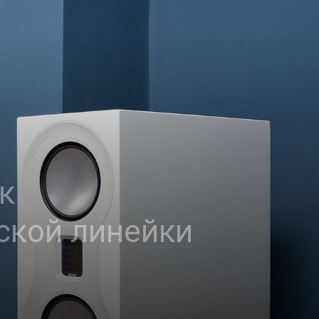
к
ской линейки