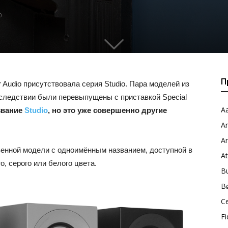
0
П
 Audio присутствовала серия Studio. Пара моделей из
оследствии были перевыпущены с приставкой Special
Aa
звание
Studio
, но это уже совершенно другие
A
A
венной модели с одноимённым названием, доступной в
A
о, серого или белого цвета.
B
B
C
Fi