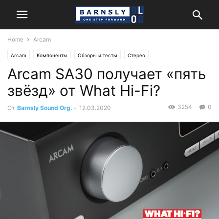
Home
Arcam
Arcam
Компоненты
Обзоры и тесты
Стерео
Arcam SA30 получает «пять
звёзд» от What Hi-Fi?
3254
0
От
Barnsly Sound Org.
-
12.03.2020